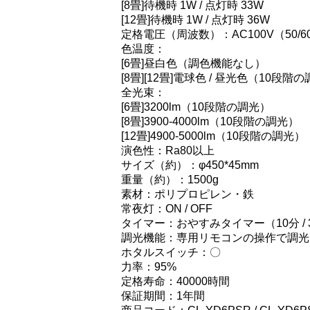
[8畳]待機時 1W / 点灯時 33W
[12畳]待機時 1W / 点灯時 36W
定格電圧（周波数）：AC100V（50/6
色温度：
[6畳]昼白色（調色機能なし）
[8畳][12畳]電球色 / 昼光色（10段階
全光束：
[6畳]3200lm（10段階の調光）
[8畳]3900-4000lm（10段階の調光）
[12畳]4900-5000lm（10段階の調光）
演色性：Ra80以上
サイズ（約）：φ450*45mm
重量（約）：1500g
素材：ポリプロピレン・鉄
常夜灯：ON / OFF
タイマー：おやすみタイマー（10分 / 30
調光機能：専用リモコンの操作で調光
ホタルスイッチ：〇
力率：95%
定格寿命：40000時間
保証期間：1年間