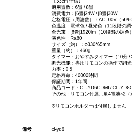
【33cm 仕様】
適用畳数：6畳 / 8畳
消費電力：[6畳]24W / [8畳]30W
定格電圧（周波数）：AC100V（50/6
色温度：電球色 / 昼光色（11段階の
全光束：[6畳]1920lm（10段階の調色） 
演色性：Ra80
サイズ（約）：φ330*65mm
重量（約）：460g
タイマー：おやすみタイマー（10分 / 30
調光機能：専用リモコンの操作で調光
力率：0.5
定格寿命：40000時間
保証期間：1年間
商品コード：CL-YD6CDMI / CL-YD8
その他：リモコン付属…単4電池×2（
※リモコンホルダーは付属しません
備考
cl-yd6