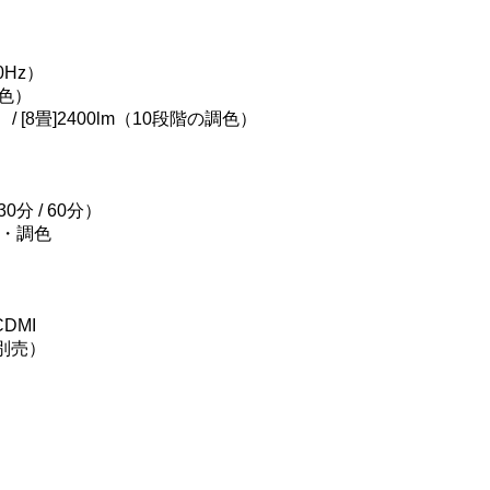
0Hz）
調色）
/ [8畳]2400lm（10段階の調色）
分 / 60分）
・調色
CDMI
別売）