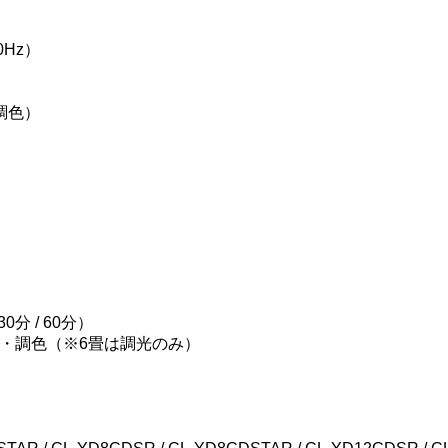
0Hz）
の調色）
分 / 60分）
・調色（※6畳は調光のみ）