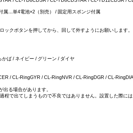
R / CL-YD8CDSR / CL-YD8CDSTAR / CL-YD12CDSR / 
付属…単4電池×2（別売） / 固定用スポンジ付属
ロックボタンを押してから、回して外すようにお願いします。
かば / ネイビー / グリーン / ダイヤ
/ CL-RingGYR / CL-RingNVR / CL-RingDGR / CL-RingDI
が出る場合があります。
過程で出てしまうもので不良ではありません。設置した際には