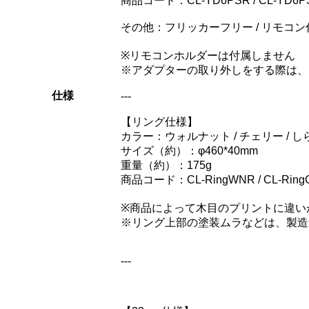
商品コード：CL-YD6PSR / CL-YD6PSTA
その他：フリッカーフリー / リモコン
※リモコンホルダーは付属しません
※アダプターの取り外しをする際は、
仕様
---
【リング仕様】
カラー：ウォルナット / チェリー / しら
サイズ（約）：φ460*40mm
重量（約）：175g
商品コード：CL-RingWNR / CL-RingCER 
※商品によって木目のプリントに違い
※リング上部の塗装ムラなどは、製造
---