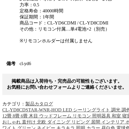
力率：0.5
定格寿命：40000時間
保証期間：1年間
商品コード：CL-YD6CDMI / CL-YD8CDMI
その他：リモコン付属…単4電池×2（別売）
※リモコンホルダーは付属しません
備考
cl-yd6
掲載商品は入荷待ち・完売品の可能性もございます。
お気軽にお問い合わせフォームよりご連絡くださいませ。
カテゴリ：
製品カタログ
CL-YD8CDSTAR-WNR-HOD LED シーリングライト 調光 調
12畳 8畳 6畳 木目 ウッドフレーム リモコン 照明器具 和室 寝
おしゃれ 直付け 北欧 ダイニング リビング 居間 インテリア 
ワイト グリーン ネイビー キラキラ 照明 カラー 昼白色 電球