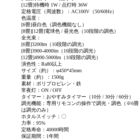
[12畳]待機時 1W / 点灯時 36W
定格電圧（周波数）：AC100V（50/60Hz）
色温度：
[6畳]昼白色（調色機能なし）
[8畳][12畳]電球色 / 昼光色（10段階の調色）
全光束：
[6畳]3200lm（10段階の調光）
[8畳]3900-4000lm（10段階の調光）
[12畳]4900-5000lm（10段階の調光）
演色性：Ra80以上
サイズ（約）：φ450*45mm
重量（約）：1500g
素材：ポリプロピレン・鉄
常夜灯：ON / OFF
タイマー：おやすみタイマー（10分 / 30分 / 60分）
調光機能：専用リモコンの操作で調光・調色（※6畳
は調光のみ）
ホタルスイッチ：〇
力率：95%
定格寿命：40000時間
保証期間：1年間