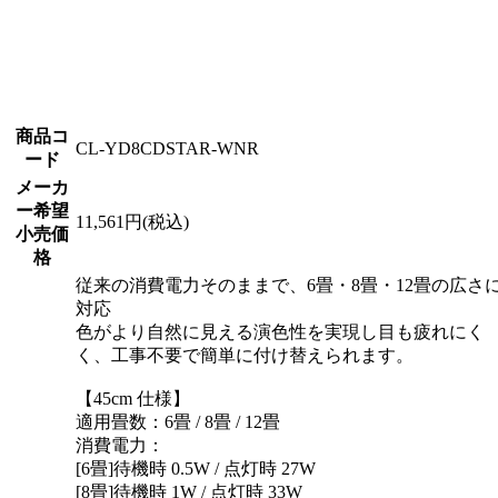
商品コ
CL-YD8CDSTAR-WNR
ード
メーカ
ー希望
11,561円(税込)
小売価
格
従来の消費電力そのままで、6畳・8畳・12畳の広さ
対応
色がより自然に見える演色性を実現し目も疲れにく
く、工事不要で簡単に付け替えられます。
【45cm 仕様】
適用畳数：6畳 / 8畳 / 12畳
消費電力：
[6畳]待機時 0.5W / 点灯時 27W
[8畳]待機時 1W / 点灯時 33W