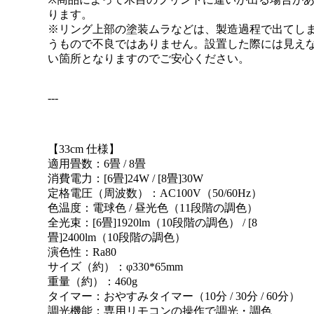
ります。
※リング上部の塗装ムラなどは、製造過程で出てし
うもので不良ではありません。設置した際には見え
い箇所となりますのでご安心ください。
---
【33cm 仕様】
適用畳数：6畳 / 8畳
消費電力：[6畳]24W / [8畳]30W
定格電圧（周波数）：AC100V（50/60Hz）
色温度：電球色 / 昼光色（11段階の調色）
全光束：[6畳]1920lm（10段階の調色） / [8
畳]2400lm（10段階の調色）
演色性：Ra80
サイズ（約）：φ330*65mm
重量（約）：460g
タイマー：おやすみタイマー（10分 / 30分 / 60分）
調光機能：専用リモコンの操作で調光・調色