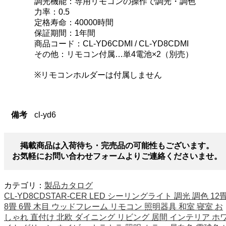
調光機能：専用リモコンの操作で調光・調色
力率：0.5
定格寿命：40000時間
保証期間：1年間
商品コード：CL-YD6CDMI / CL-YD8CDMI
その他：リモコン付属…単4電池×2（別売）
※リモコンホルダーは付属しません
備考
cl-yd6
掲載商品は入荷待ち・完売品の可能性もございます。
お気軽にお問い合わせフォームよりご連絡くださいませ。
カテゴリ：
製品カタログ
CL-YD8CDSTAR-CER LED シーリングライト 調光 調色 12
8畳 6畳 木目 ウッドフレーム リモコン 照明器具 和室 寝室 お
しゃれ 直付け 北欧 ダイニング リビング 居間 インテリア ホ