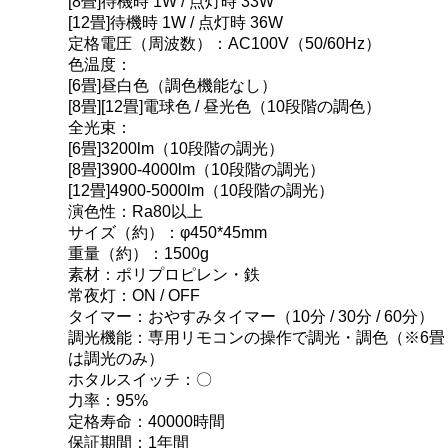
[8畳]待機時 1W / 点灯時 33W
[12畳]待機時 1W / 点灯時 36W
定格電圧（周波数）：AC100V（50/60Hz）
色温度：
[6畳]昼白色（調色機能なし）
[8畳][12畳]電球色 / 昼光色（10段階の調色）
全光束：
[6畳]3200lm（10段階の調光）
[8畳]3900-4000lm（10段階の調光）
[12畳]4900-5000lm（10段階の調光）
演色性：Ra80以上
サイズ（約）：φ450*45mm
重量（約）：1500g
素材：ポリプロピレン・鉄
常夜灯：ON / OFF
タイマー：おやすみタイマー（10分 / 30分 / 60分）
調光機能：専用リモコンの操作で調光・調色（※6畳
は調光のみ）
ホタルスイッチ：〇
力率：95%
定格寿命：40000時間
保証期間：1年間