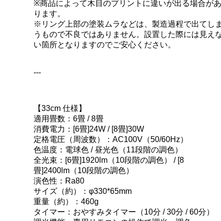
※商品によって木目のプリントに違いが出る場合が
ります。
※リング上部の塗装ムラなどは、製造過程で出てし
うもので不良ではありません。設置した際には見え
い箇所となりますのでご安心ください。
---
【33cm 仕様】
適用畳数：6畳 / 8畳
消費電力：[6畳]24W / [8畳]30W
定格電圧（周波数）：AC100V（50/60Hz）
色温度：電球色 / 昼光色（11段階の調色）
全光束：[6畳]1920lm（10段階の調色） / [8
畳]2400lm（10段階の調色）
演色性：Ra80
サイズ（約）：φ330*65mm
重量（約）：460g
タイマー：おやすみタイマー（10分 / 30分 / 60分）