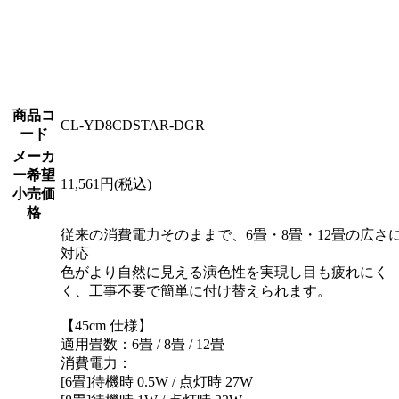
商品コ
CL-YD8CDSTAR-DGR
ード
メーカ
ー希望
11,561円(税込)
小売価
格
従来の消費電力そのままで、6畳・8畳・12畳の広さ
対応
色がより自然に見える演色性を実現し目も疲れにく
く、工事不要で簡単に付け替えられます。
【45cm 仕様】
適用畳数：6畳 / 8畳 / 12畳
消費電力：
[6畳]待機時 0.5W / 点灯時 27W