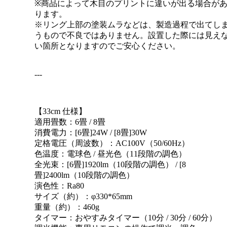
※商品によって木目のプリントに違いが出る場合が
ります。
※リング上部の塗装ムラなどは、製造過程で出てし
うもので不良ではありません。設置した際には見え
い箇所となりますのでご安心ください。
---
【33cm 仕様】
適用畳数：6畳 / 8畳
消費電力：[6畳]24W / [8畳]30W
定格電圧（周波数）：AC100V（50/60Hz）
色温度：電球色 / 昼光色（11段階の調色）
全光束：[6畳]1920lm（10段階の調色） / [8
畳]2400lm（10段階の調色）
演色性：Ra80
サイズ（約）：φ330*65mm
重量（約）：460g
タイマー：おやすみタイマー（10分 / 30分 / 60分）