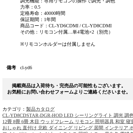
調光機能：専用リモコンの操作で調光・調色
力率：0.5
定格寿命：40000時間
保証期間：1年間
商品コード：CL-YD6CDMI / CL-YD8CDMI
その他：リモコン付属…単4電池×2（別売）
※リモコンホルダーは付属しません
備考
cl-yd6
掲載商品は入荷待ち・完売品の可能性もございます。
お気軽にお問い合わせフォームよりご連絡くださいませ。
カテゴリ：
製品カタログ
CL-YD8CDSTAR-DGR-HOD LED シーリングライト 調光 調
12畳 8畳 6畳 木目 ウッドフレーム リモコン 照明器具 和室 寝
おしゃれ 直付け 北欧 ダイニング リビング 居間 インテリア 