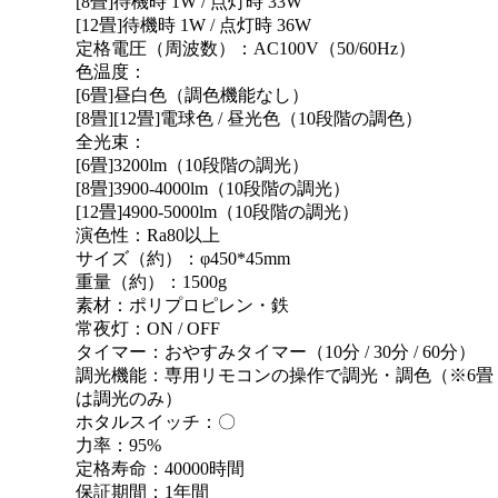
[8畳]待機時 1W / 点灯時 33W
[12畳]待機時 1W / 点灯時 36W
定格電圧（周波数）：AC100V（50/60Hz）
色温度：
[6畳]昼白色（調色機能なし）
[8畳][12畳]電球色 / 昼光色（10段階の調色）
全光束：
[6畳]3200lm（10段階の調光）
[8畳]3900-4000lm（10段階の調光）
[12畳]4900-5000lm（10段階の調光）
演色性：Ra80以上
サイズ（約）：φ450*45mm
重量（約）：1500g
素材：ポリプロピレン・鉄
常夜灯：ON / OFF
タイマー：おやすみタイマー（10分 / 30分 / 60分）
調光機能：専用リモコンの操作で調光・調色（※6畳
は調光のみ）
ホタルスイッチ：〇
力率：95%
定格寿命：40000時間
保証期間：1年間