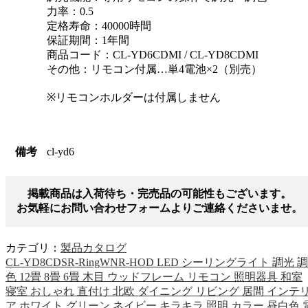
力率：0.5
定格寿命：40000時間
保証期間：1年間
商品コード：CL-YD6CDMI / CL-YD8CDMI
その他：リモコン付属…単4電池×2（別売）
※リモコンホルダーは付属しません
備考
cl-yd6
掲載商品は入荷待ち・完売品の可能性もございます。
お気軽にお問い合わせフォームよりご連絡くださいませ。
カテゴリ：
製品カタログ
CL-YD8CDSR-RingWNR-HOD LED シーリングライト 調光 調
色 12畳 8畳 6畳 木目 ウッドフレーム リモコン 照明器具 和室
寝室 おしゃれ 直付け 北欧 ダイニング リビング 居間 インテ
ア ホワイト グリーン ネイビー キラキラ 照明 カラー 昼白色 