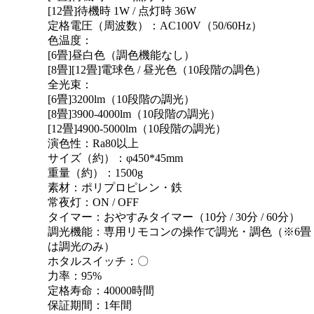
[12畳]待機時 1W / 点灯時 36W
定格電圧（周波数）：AC100V（50/60Hz）
色温度：
[6畳]昼白色（調色機能なし）
[8畳][12畳]電球色 / 昼光色（10段階の調色）
全光束：
[6畳]3200lm（10段階の調光）
[8畳]3900-4000lm（10段階の調光）
[12畳]4900-5000lm（10段階の調光）
演色性：Ra80以上
サイズ（約）：φ450*45mm
重量（約）：1500g
素材：ポリプロピレン・鉄
常夜灯：ON / OFF
タイマー：おやすみタイマー（10分 / 30分 / 60分）
調光機能：専用リモコンの操作で調光・調色（※6畳
は調光のみ）
ホタルスイッチ：〇
力率：95%
定格寿命：40000時間
保証期間：1年間