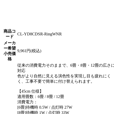
商品コ
CL-YD8CDSR-RingWNR
ード
メーカ
ー希望
9,961円(税込)
小売価
格
従来の消費電力そのままで、6畳・8畳・12畳の広さ
対応
色がより自然に見える演色性を実現し目も疲れにく
く、工事不要で簡単に付け替えられます。
【45cm 仕様】
適用畳数：6畳 / 8畳 / 12畳
消費電力：
[6畳]待機時 0.5W / 点灯時 27W
[8畳]待機時 1W / 点灯時 33W