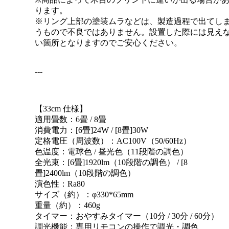
ります。
※リング上部の塗装ムラなどは、製造過程で出てし
うもので不良ではありません。設置した際には見え
い箇所となりますのでご安心ください。
---
【33cm 仕様】
適用畳数：6畳 / 8畳
消費電力：[6畳]24W / [8畳]30W
定格電圧（周波数）：AC100V（50/60Hz）
色温度：電球色 / 昼光色（11段階の調色）
全光束：[6畳]1920lm（10段階の調色） / [8
畳]2400lm（10段階の調色）
演色性：Ra80
サイズ（約）：φ330*65mm
重量（約）：460g
タイマー：おやすみタイマー（10分 / 30分 / 60分）
調光機能：専用リモコンの操作で調光・調色