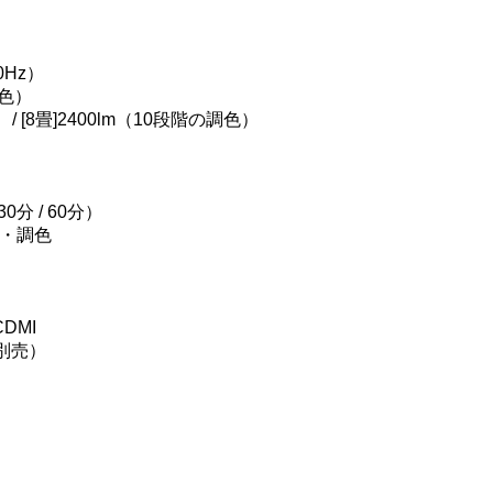
0Hz）
調色）
/ [8畳]2400lm（10段階の調色）
分 / 60分）
・調色
CDMI
別売）