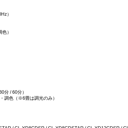
0Hz）
の調色）
分 / 60分）
・調色（※6畳は調光のみ）