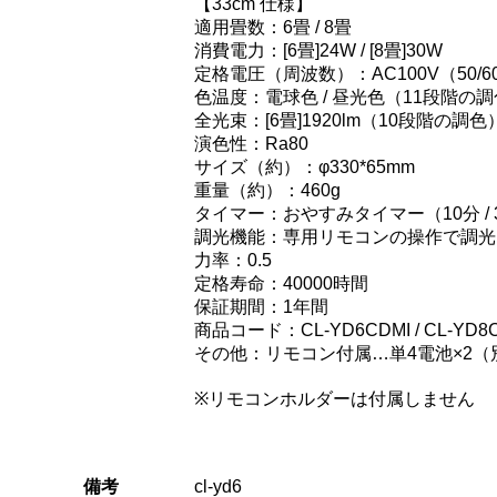
【33cm 仕様】
適用畳数：6畳 / 8畳
消費電力：[6畳]24W / [8畳]30W
定格電圧（周波数）：AC100V（50/6
色温度：電球色 / 昼光色（11段階の
全光束：[6畳]1920lm（10段階の調色） 
演色性：Ra80
サイズ（約）：φ330*65mm
重量（約）：460g
タイマー：おやすみタイマー（10分 / 30
調光機能：専用リモコンの操作で調光
力率：0.5
定格寿命：40000時間
保証期間：1年間
商品コード：CL-YD6CDMI / CL-YD8
その他：リモコン付属…単4電池×2（
※リモコンホルダーは付属しません
備考
cl-yd6