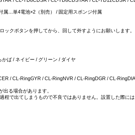
R / CL-YD8CDSR / CL-YD8CDSTAR / CL-YD12CDSR / 
付属…単4電池×2（別売） / 固定用スポンジ付属
ロックボタンを押してから、回して外すようにお願いします。
かば / ネイビー / グリーン / ダイヤ
/ CL-RingGYR / CL-RingNVR / CL-RingDGR / CL-RingDI
が出る場合があります。
過程で出てしまうもので不良ではありません。設置した際には