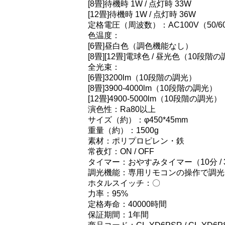
[8畳]待機時 1W / 点灯時 33W
[12畳]待機時 1W / 点灯時 36W
定格電圧（周波数）：AC100V（50/6
色温度：
[6畳]昼白色（調色機能なし）
[8畳][12畳]電球色 / 昼光色（10段階
全光束：
[6畳]3200lm（10段階の調光）
[8畳]3900-4000lm（10段階の調光）
[12畳]4900-5000lm（10段階の調光）
演色性：Ra80以上
サイズ（約）：φ450*45mm
重量（約）：1500g
素材：ポリプロピレン・鉄
常夜灯：ON / OFF
タイマー：おやすみタイマー（10分 / 30
調光機能：専用リモコンの操作で調光
ホタルスイッチ：〇
力率：95%
定格寿命：40000時間
保証期間：1年間