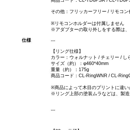
商品コード：CL-YD6PSR / CL-YD6PSTA
その他：フリッカーフリー / リモコン
※リモコンホルダーは付属しません
※アダプターの取り外しをする際は、
仕様
---
【リング仕様】
カラー：ウォルナット / チェリー / しら
サイズ（約）：φ460*40mm
重量（約）：175g
商品コード：CL-RingWNR / CL-RingCER 
※商品によって木目のプリントに違い
※リング上部の塗装ムラなどは、製造
---