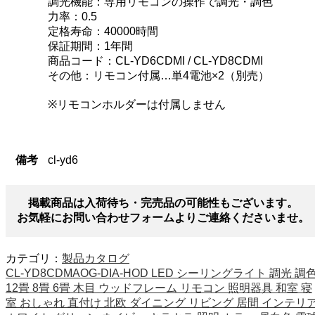
調光機能：専用リモコンの操作で調光・調色
力率：0.5
定格寿命：40000時間
保証期間：1年間
商品コード：CL-YD6CDMI / CL-YD8CDMI
その他：リモコン付属…単4電池×2（別売）
※リモコンホルダーは付属しません
備考
cl-yd6
掲載商品は入荷待ち・完売品の可能性もございます。
お気軽にお問い合わせフォームよりご連絡くださいませ。
カテゴリ：
製品カタログ
CL-YD8CDMAOG-DIA-HOD LED シーリングライト 調光 調
12畳 8畳 6畳 木目 ウッドフレーム リモコン 照明器具 和室 寝
室 おしゃれ 直付け 北欧 ダイニング リビング 居間 インテリ