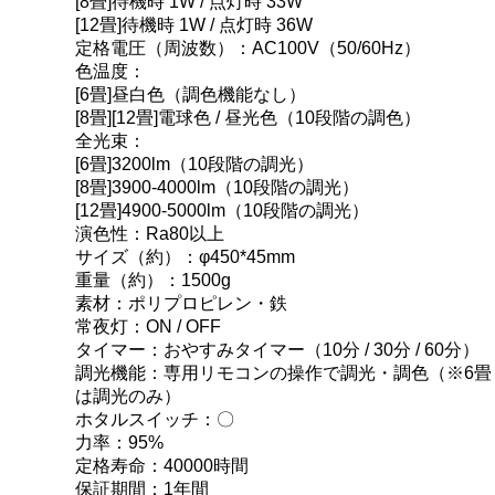
[8畳]待機時 1W / 点灯時 33W
[12畳]待機時 1W / 点灯時 36W
定格電圧（周波数）：AC100V（50/60Hz）
色温度：
[6畳]昼白色（調色機能なし）
[8畳][12畳]電球色 / 昼光色（10段階の調色）
全光束：
[6畳]3200lm（10段階の調光）
[8畳]3900-4000lm（10段階の調光）
[12畳]4900-5000lm（10段階の調光）
演色性：Ra80以上
サイズ（約）：φ450*45mm
重量（約）：1500g
素材：ポリプロピレン・鉄
常夜灯：ON / OFF
タイマー：おやすみタイマー（10分 / 30分 / 60分）
調光機能：専用リモコンの操作で調光・調色（※6畳
は調光のみ）
ホタルスイッチ：〇
力率：95%
定格寿命：40000時間
保証期間：1年間