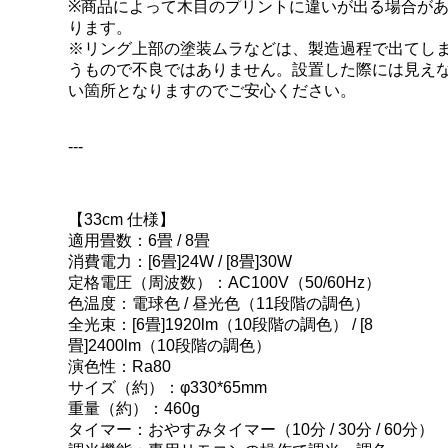
※商品によって木目のプリントに違いが出る場合が
ります。
※リング上部の塗装ムラなどは、製造過程で出てし
うもので不良ではありません。設置した際には見え
い箇所となりますのでご安心ください。
---
【33cm 仕様】
適用畳数：6畳 / 8畳
消費電力：[6畳]24W / [8畳]30W
定格電圧（周波数）：AC100V（50/60Hz）
色温度：電球色 / 昼光色（11段階の調色）
全光束：[6畳]1920lm（10段階の調色） / [8
畳]2400lm（10段階の調色）
演色性：Ra80
サイズ（約）：φ330*65mm
重量（約）：460g
タイマー：おやすみタイマー（10分 / 30分 / 60分）