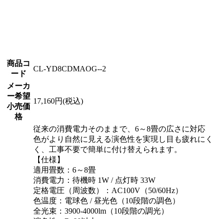
商品コ
CL-YD8CDMAOG--2
ード
メーカ
ー希望
17,160円(税込)
小売価
格
従来の消費電力そのままで、6～8畳の広さに対応
色がより自然に見える演色性を実現し目も疲れにく
く、工事不要で簡単に付け替えられます。
【仕様】
適用畳数：6～8畳
消費電力：待機時 1W / 点灯時 33W
定格電圧（周波数）：AC100V（50/60Hz）
色温度：電球色 / 昼光色（10段階の調色）
全光束：3900-4000lm（10段階の調光）