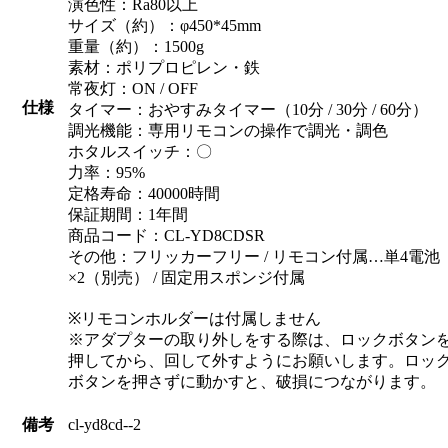
演色性：Ra80以上
サイズ（約）：φ450*45mm
重量（約）：1500g
素材：ポリプロピレン・鉄
常夜灯：ON / OFF
仕様
タイマー：おやすみタイマー（10分 / 30分 / 60分）
調光機能：専用リモコンの操作で調光・調色
ホタルスイッチ：〇
力率：95%
定格寿命：40000時間
保証期間：1年間
商品コード：CL-YD8CDSR
その他：フリッカーフリー / リモコン付属…単4電池
×2（別売） / 固定用スポンジ付属
※リモコンホルダーは付属しません
※アダプターの取り外しをする際は、ロックボタン
押してから、回して外すようにお願いします。ロッ
ボタンを押さずに動かすと、破損につながります。
備考
cl-yd8cd--2