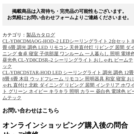
掲載商品は入荷待ち・完売品の可能性もございます。
お気軽にお問い合わせフォームよりご連絡くださいませ。
カテゴリ：
製品カタログ
CL-YD8CDMAOG-HOD–2 LEDシーリングライト 2台セット 8
畳 6畳 調光 調色 LED リモコン 天井直付灯 リビング 居間 ダ
ニング 食卓 寝室 子供部屋 ワンルーム 一人暮らし 照明 電球
昼光色 CL-YD8CDSR–2 シーリングライト おしゃれ ビームテ
ック
CL-YD8CDSTAR-HOD LED シーリングライト 調光 調色 12畳
8畳 6畳 木目 ウッドフレーム リモコン 照明器具 和室 寝室 お
ゃれ 直付け 北欧 ダイニング リビング 居間 インテリア ホワ
ト グリーン ネイビー キラキラ 照明 カラー 昼白色 電球色 ビ
ムテック
お問い合わせはこちら
オンラインショッピング購入後の問合