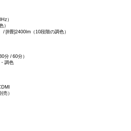
0Hz）
調色）
/ [8畳]2400lm（10段階の調色）
分 / 60分）
・調色
CDMI
別売）