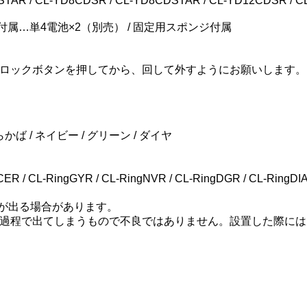
R / CL-YD8CDSR / CL-YD8CDSTAR / CL-YD12CDSR / 
付属…単4電池×2（別売） / 固定用スポンジ付属
ロックボタンを押してから、回して外すようにお願いします。
かば / ネイビー / グリーン / ダイヤ
/ CL-RingGYR / CL-RingNVR / CL-RingDGR / CL-RingDI
が出る場合があります。
過程で出てしまうもので不良ではありません。設置した際には