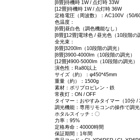
[8畳]待機時 1W / 点灯時 33W
[12畳]待機時 1W / 点灯時 36W
定格電圧（周波数）：AC100V（50/6
色温度：
[6畳]昼白色（調色機能なし）
[8畳][12畳]電球色 / 昼光色（10段階
全光束：
[6畳]3200lm（10段階の調光）
[8畳]3900-4000lm（10段階の調光）
[12畳]4900-5000lm（10段階の調光）
演色性：Ra80以上
サイズ（約）：φ450*45mm
重量（約）：1500g
素材：ポリプロピレン・鉄
常夜灯：ON / OFF
タイマー：おやすみタイマー（10分 / 30
調光機能：専用リモコンの操作で調光
ホタルスイッチ：〇
力率：95%
定格寿命：40000時間
保証期間：1年間