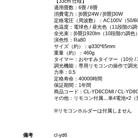
【33cm 仕様】
適用畳数：6畳 / 8畳
消費電力：[6畳]24W / [8畳]30W
定格電圧（周波数）：AC100V（50/6
色温度：電球色 / 昼光色（11段階の
全光束：[6畳]1920lm（10段階の調色） 
演色性：Ra80
サイズ（約）：φ330*65mm
重量（約）：460g
タイマー：おやすみタイマー（10分 / 30
調光機能：専用リモコンの操作で調光
力率：0.5
定格寿命：40000時間
保証期間：1年間
商品コード：CL-YD6CDMI / CL-YD8
その他：リモコン付属…単4電池×2（
※リモコンホルダーは付属しません
備考
cl-yd6