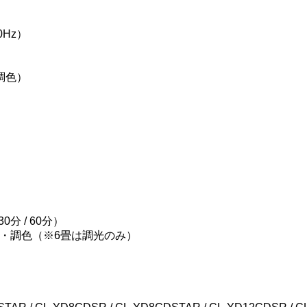
0Hz）
の調色）
分 / 60分）
・調色（※6畳は調光のみ）