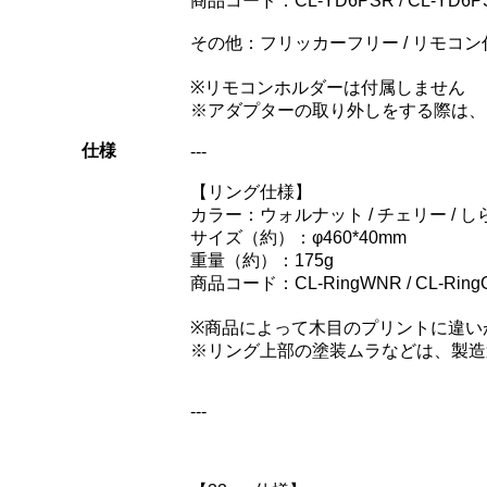
商品コード：CL-YD6PSR / CL-YD6PSTA
その他：フリッカーフリー / リモコン
※リモコンホルダーは付属しません
※アダプターの取り外しをする際は、
仕様
---
【リング仕様】
カラー：ウォルナット / チェリー / しら
サイズ（約）：φ460*40mm
重量（約）：175g
商品コード：CL-RingWNR / CL-RingCER 
※商品によって木目のプリントに違い
※リング上部の塗装ムラなどは、製造
---