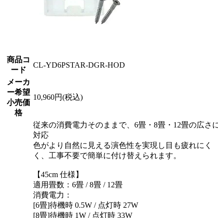
商品コ
CL-YD6PSTAR-DGR-HOD
ード
メーカ
ー希望
10,960円(税込)
小売価
格
従来の消費電力そのままで、6畳・8畳・12畳の広さ
対応
色がより自然に見える演色性を実現し目も疲れにく
く、工事不要で簡単に付け替えられます。
【45cm 仕様】
適用畳数：6畳 / 8畳 / 12畳
消費電力：
[6畳]待機時 0.5W / 点灯時 27W
[8畳]待機時 1W / 点灯時 33W