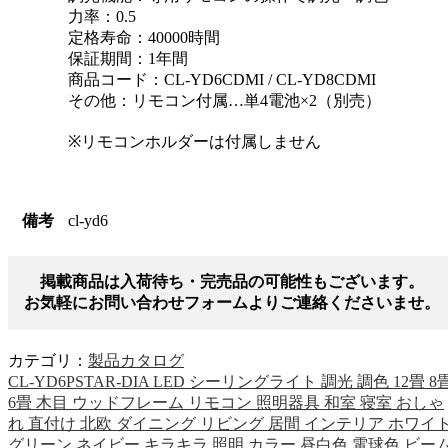
力率：0.5
定格寿命：40000時間
保証期間：1年間
商品コード：CL-YD6CDMI / CL-YD8CDMI
その他：リモコン付属…単4電池×2（別売）
※リモコンホルダーは付属しません
備考
cl-yd6
掲載商品は入荷待ち・完売品の可能性もございます。
お気軽にお問い合わせフォームよりご連絡くださいませ。
カテゴリ：
製品カタログ
CL-YD6PSTAR-DIA LED シーリングライト 調光 調色 12畳 8
6畳 木目 ウッドフレーム リモコン 照明器具 和室 寝室 おしゃ
れ 直付け 北欧 ダイニング リビング 居間 インテリア ホワイ
グリーン ネイビー キラキラ 照明 カラー 昼白色 電球色 ビー