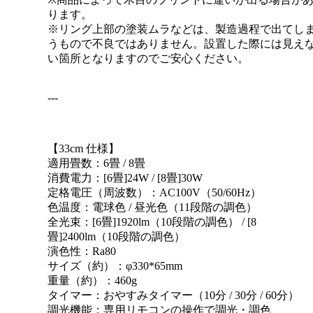
ります。
※リング上部の塗装ムラなどは、製造過程で出てし
うもので不良ではありません。設置した際には見え
い箇所となりますのでご安心ください。
---
【33cm 仕様】
適用畳数：6畳 / 8畳
消費電力：[6畳]24W / [8畳]30W
定格電圧（周波数）：AC100V（50/60Hz）
色温度：電球色 / 昼光色（11段階の調色）
全光束：[6畳]1920lm（10段階の調色） / [8
畳]2400lm（10段階の調色）
演色性：Ra80
サイズ（約）：φ330*65mm
重量（約）：460g
タイマー：おやすみタイマー（10分 / 30分 / 60分）
調光機能：専用リモコンの操作で調光・調色