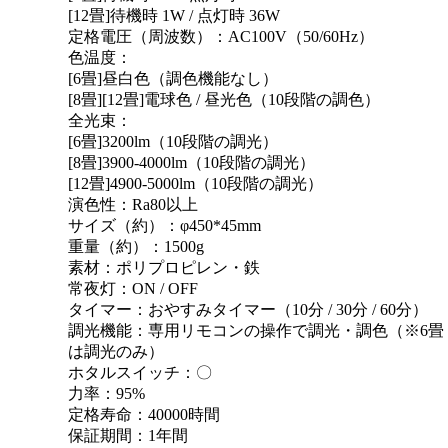
[12畳]待機時 1W / 点灯時 36W
定格電圧（周波数）：AC100V（50/60Hz）
色温度：
[6畳]昼白色（調色機能なし）
[8畳][12畳]電球色 / 昼光色（10段階の調色）
全光束：
[6畳]3200lm（10段階の調光）
[8畳]3900-4000lm（10段階の調光）
[12畳]4900-5000lm（10段階の調光）
演色性：Ra80以上
サイズ（約）：φ450*45mm
重量（約）：1500g
素材：ポリプロピレン・鉄
常夜灯：ON / OFF
タイマー：おやすみタイマー（10分 / 30分 / 60分）
調光機能：専用リモコンの操作で調光・調色（※6畳
は調光のみ）
ホタルスイッチ：〇
力率：95%
定格寿命：40000時間
保証期間：1年間