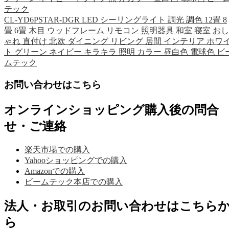
テック
CL-YD6PSTAR-DGR LED シーリングライト 調光 調色 12畳 8
畳 6畳 木目 ウッドフレーム リモコン 照明器具 和室 寝室 おし
ゃれ 直付け 北欧 ダイニング リビング 居間 インテリア ホワ
ト グリーン ネイビー キラキラ 照明 カラー 昼白色 電球色 ビ
ムテック
お問い合わせはこちら
オンラインショッピング購入後の問合
せ・ご連絡
楽天市場での購入
Yahooショッピングでの購入
Amazonでの購入
ビームテック本店での購入
法人・お取引のお問い合わせはこちら
ら