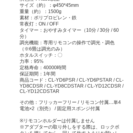
サイズ（約）：φ450*45mm
重量（約）：1500g
素材：ポリプロピレン・鉄
常夜灯：ON / OFF
タイマー：おやすみタイマー（10分 / 30分 / 60
分）
調光機能：専用リモコンの操作で調光・調色
（※6畳は調光のみ）
ホタルスイッチ：〇
力率：95%
定格寿命：40000時間
保証期間：1年間
商品コード：CL-YD6PSR / CL-YD6PSTAR / CL-
YD8CDSR / CL-YD8CDSTAR / CL-YD12CDSR /
CL-YD12CDSTAR
その他：フリッカーフリー / リモコン付属…単4
電池×2（別売） / 固定用スポンジ付属
※リモコンホルダーは付属しません
※アダプターの取り外しをする際は、ロックボ