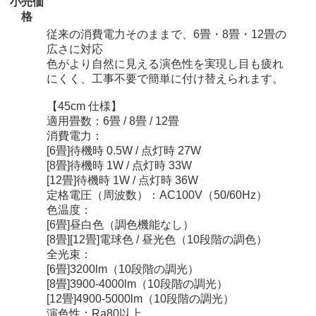
小売価
格
従来の消費電力そのままで、6畳・8畳・12畳の
広さに対応
色がより自然に見える演色性を実現し目も疲れ
にくく、工事不要で簡単に付け替えられます。
【45cm 仕様】
適用畳数：6畳 / 8畳 / 12畳
消費電力：
[6畳]待機時 0.5W / 点灯時 27W
[8畳]待機時 1W / 点灯時 33W
[12畳]待機時 1W / 点灯時 36W
定格電圧（周波数）：AC100V（50/60Hz）
色温度：
[6畳]昼白色（調色機能なし）
[8畳][12畳]電球色 / 昼光色（10段階の調色）
全光束：
[6畳]3200lm（10段階の調光）
[8畳]3900-4000lm（10段階の調光）
[12畳]4900-5000lm（10段階の調光）
演色性：Ra80以上