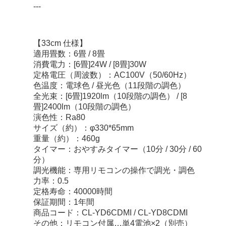
---
【33cm 仕様】
適用畳数：6畳 / 8畳
消費電力：[6畳]24W / [8畳]30W
定格電圧（周波数）：AC100V（50/60Hz）
色温度：電球色 / 昼光色（11段階の調色）
全光束：[6畳]1920lm（10段階の調色） / [8
畳]2400lm（10段階の調色）
演色性：Ra80
サイズ（約）：φ330*65mm
重量（約）：460g
タイマー：おやすみタイマー（10分 / 30分 / 60
分）
調光機能：専用リモコンの操作で調光・調色
力率：0.5
定格寿命：40000時間
保証期間：1年間
商品コード：CL-YD6CDMI / CL-YD8CDMI
その他：リモコン付属…単4電池×2（別売）