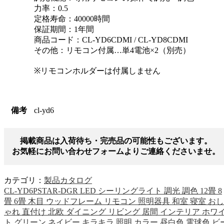
力率：0.5
定格寿命：40000時間
保証期間：1年間
商品コード：CL-YD6CDMI / CL-YD8CDMI
その他：リモコン付属…単4電池×2（別売）
※リモコンホルダーは付属しません
備考
cl-yd6
掲載商品は入荷待ち・完売品の可能性もございます。
お気軽にお問い合わせフォームよりご連絡くださいませ。
カテゴリ：
製品カタログ
CL-YD6PSTAR-DGR LED シーリングライト 調光 調色 12畳 8
畳 6畳 木目 ウッドフレーム リモコン 照明器具 和室 寝室 おし
ゃれ 直付け 北欧 ダイニング リビング 居間 インテリア ホワ
ト グリーン ネイビー キラキラ 照明 カラー 昼白色 電球色 ビ