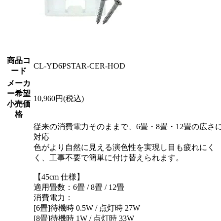
商品コ
CL-YD6PSTAR-CER-HOD
ード
メーカ
ー希望
10,960円(税込)
小売価
格
従来の消費電力そのままで、6畳・8畳・12畳の広さ
対応
色がより自然に見える演色性を実現し目も疲れにく
く、工事不要で簡単に付け替えられます。
【45cm 仕様】
適用畳数：6畳 / 8畳 / 12畳
消費電力：
[6畳]待機時 0.5W / 点灯時 27W
[8畳]待機時 1W / 点灯時 33W