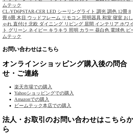
ムテック
CL-YD6PSTAR-CER LED シーリングライト 調光 調色 12畳 8
畳 6畳 木目 ウッドフレーム リモコン 照明器具 和室 寝室 おし
ゃれ 直付け 北欧 ダイニング リビング 居間 インテリア ホワ
ト グリーン ネイビー キラキラ 照明 カラー 昼白色 電球色 ビ
ムテック
お問い合わせはこちら
オンラインショッピング購入後の問合
せ・ご連絡
楽天市場での購入
Yahooショッピングでの購入
Amazonでの購入
ビームテック本店での購入
法人・お取引のお問い合わせはこちら
ら