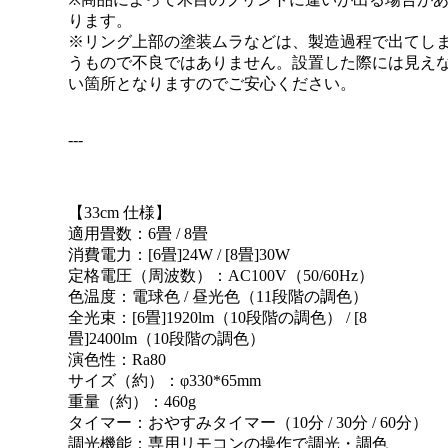
ります。
※リング上部の塗装ムラなどは、製造過程で出てし
うもので不良ではありません。設置した際には見え
い箇所となりますのでご安心ください。
---
【33cm 仕様】
適用畳数：6畳 / 8畳
消費電力：[6畳]24W / [8畳]30W
定格電圧（周波数）：AC100V（50/60Hz）
色温度：電球色 / 昼光色（11段階の調色）
全光束：[6畳]1920lm（10段階の調色） / [8
畳]2400lm（10段階の調色）
演色性：Ra80
サイズ（約）：φ330*65mm
重量（約）：460g
タイマー：おやすみタイマー（10分 / 30分 / 60分）
調光機能：専用リモコンの操作で調光・調色