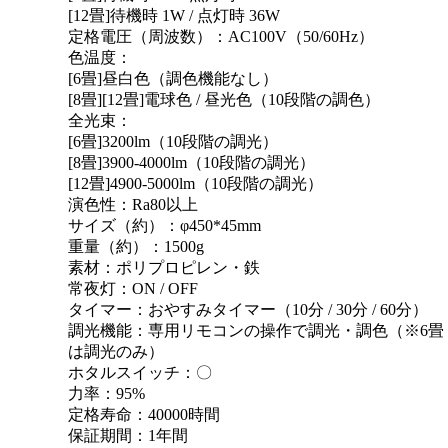
[12畳]待機時 1W / 点灯時 36W
定格電圧（周波数）：AC100V（50/60Hz）
色温度：
[6畳]昼白色（調色機能なし）
[8畳][12畳]電球色 / 昼光色（10段階の調色）
全光束：
[6畳]3200lm（10段階の調光）
[8畳]3900-4000lm（10段階の調光）
[12畳]4900-5000lm（10段階の調光）
演色性：Ra80以上
サイズ（約）：φ450*45mm
重量（約）：1500g
素材：ポリプロピレン・鉄
常夜灯：ON / OFF
タイマー：おやすみタイマー（10分 / 30分 / 60分）
調光機能：専用リモコンの操作で調光・調色（※6畳
は調光のみ）
ホタルスイッチ：〇
力率：95%
定格寿命：40000時間
保証期間：1年間