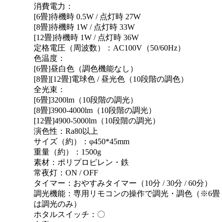
消費電力：
[6畳]待機時 0.5W / 点灯時 27W
[8畳]待機時 1W / 点灯時 33W
[12畳]待機時 1W / 点灯時 36W
定格電圧（周波数）：AC100V（50/60Hz）
色温度：
[6畳]昼白色（調色機能なし）
[8畳][12畳]電球色 / 昼光色（10段階の調色）
全光束：
[6畳]3200lm（10段階の調光）
[8畳]3900-4000lm（10段階の調光）
[12畳]4900-5000lm（10段階の調光）
演色性：Ra80以上
サイズ（約）：φ450*45mm
重量（約）：1500g
素材：ポリプロピレン・鉄
常夜灯：ON / OFF
タイマー：おやすみタイマー（10分 / 30分 / 60分）
調光機能：専用リモコンの操作で調光・調色（※6畳
は調光のみ）
ホタルスイッチ：〇