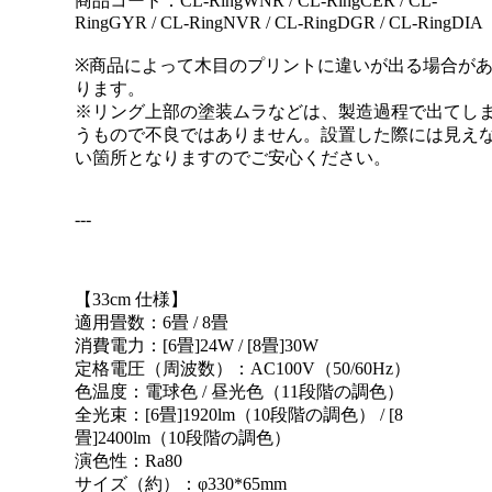
商品コード：CL-RingWNR / CL-RingCER / CL-
RingGYR / CL-RingNVR / CL-RingDGR / CL-RingDIA
※商品によって木目のプリントに違いが出る場合が
ります。
※リング上部の塗装ムラなどは、製造過程で出てし
うもので不良ではありません。設置した際には見え
い箇所となりますのでご安心ください。
---
【33cm 仕様】
適用畳数：6畳 / 8畳
消費電力：[6畳]24W / [8畳]30W
定格電圧（周波数）：AC100V（50/60Hz）
色温度：電球色 / 昼光色（11段階の調色）
全光束：[6畳]1920lm（10段階の調色） / [8
畳]2400lm（10段階の調色）
演色性：Ra80
サイズ（約）：φ330*65mm