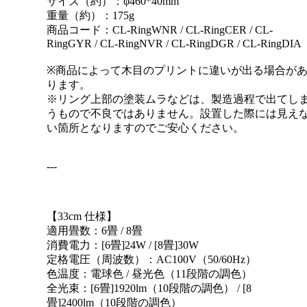
サイズ（約）：φ460*40mm
重量（約）：175g
商品コード：CL-RingWNR / CL-RingCER / CL-
RingGYR / CL-RingNVR / CL-RingDGR / CL-RingDIA
※商品によって木目のプリントに違いが出る場合が
ります。
※リング上部の塗装ムラなどは、製造過程で出てし
うもので不良ではありません。設置した際には見え
い箇所となりますのでご安心ください。
---
【33cm 仕様】
適用畳数：6畳 / 8畳
消費電力：[6畳]24W / [8畳]30W
定格電圧（周波数）：AC100V（50/60Hz）
色温度：電球色 / 昼光色（11段階の調色）
全光束：[6畳]1920lm（10段階の調色） / [8
畳]2400lm（10段階の調色）