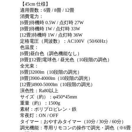
【45cm 仕様】
適用畳数：6畳 / 8畳 / 12畳
消費電力：
[6畳]待機時 0.5W / 点灯時 27W
[8畳]待機時 1W / 点灯時 33W
[12畳]待機時 1W / 点灯時 36W
定格電圧（周波数）：AC100V（50/60Hz）
色温度：
[6畳]昼白色（調色機能なし）
[8畳][12畳]電球色 / 昼光色（10段階の調色）
全光束：
[6畳]3200lm（10段階の調光）
[8畳]3900-4000lm（10段階の調光）
[12畳]4900-5000lm（10段階の調光）
演色性：Ra80以上
サイズ（約）：φ450*45mm
重量（約）：1500g
素材：ポリプロピレン・鉄
常夜灯：ON / OFF
タイマー：おやすみタイマー（10分 / 30分 / 60分）
調光機能：専用リモコンの操作で調光・調色（※6畳