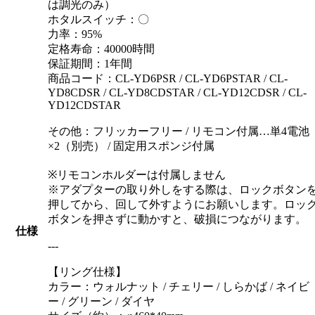
は調光のみ）
ホタルスイッチ：〇
力率：95%
定格寿命：40000時間
保証期間：1年間
商品コード：CL-YD6PSR / CL-YD6PSTAR / CL-
YD8CDSR / CL-YD8CDSTAR / CL-YD12CDSR / CL-
YD12CDSTAR
その他：フリッカーフリー / リモコン付属…単4電池
×2（別売） / 固定用スポンジ付属
※リモコンホルダーは付属しません
※アダプターの取り外しをする際は、ロックボタン
押してから、回して外すようにお願いします。ロッ
ボタンを押さずに動かすと、破損につながります。
仕様
---
【リング仕様】
カラー：ウォルナット / チェリー / しらかば / ネイビ
ー / グリーン / ダイヤ