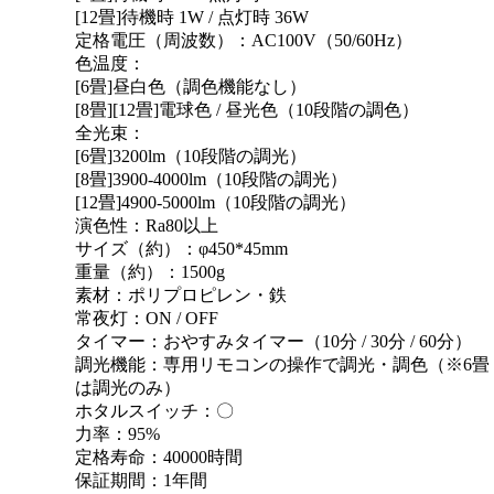
[12畳]待機時 1W / 点灯時 36W
定格電圧（周波数）：AC100V（50/60Hz）
色温度：
[6畳]昼白色（調色機能なし）
[8畳][12畳]電球色 / 昼光色（10段階の調色）
全光束：
[6畳]3200lm（10段階の調光）
[8畳]3900-4000lm（10段階の調光）
[12畳]4900-5000lm（10段階の調光）
演色性：Ra80以上
サイズ（約）：φ450*45mm
重量（約）：1500g
素材：ポリプロピレン・鉄
常夜灯：ON / OFF
タイマー：おやすみタイマー（10分 / 30分 / 60分）
調光機能：専用リモコンの操作で調光・調色（※6畳
は調光のみ）
ホタルスイッチ：〇
力率：95%
定格寿命：40000時間
保証期間：1年間