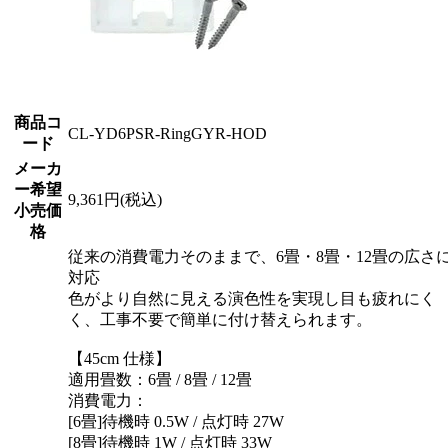
商品コ
CL-YD6PSR-RingGYR-HOD
ード
メーカ
ー希望
9,361円(税込)
小売価
格
従来の消費電力そのままで、6畳・8畳・12畳の広さ
対応
色がより自然に見える演色性を実現し目も疲れにく
く、工事不要で簡単に付け替えられます。
【45cm 仕様】
適用畳数：6畳 / 8畳 / 12畳
消費電力：
[6畳]待機時 0.5W / 点灯時 27W
[8畳]待機時 1W / 点灯時 33W