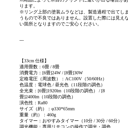
ります。
※リング上部の塗装ムラなどは、製造過程で出てし
うもので不良ではありません。設置した際には見え
い箇所となりますのでご安心ください。
---
【33cm 仕様】
適用畳数：6畳 / 8畳
消費電力：[6畳]24W / [8畳]30W
定格電圧（周波数）：AC100V（50/60Hz）
色温度：電球色 / 昼光色（11段階の調色）
全光束：[6畳]1920lm（10段階の調色） / [8
畳]2400lm（10段階の調色）
演色性：Ra80
サイズ（約）：φ330*65mm
重量（約）：460g
タイマー：おやすみタイマー（10分 / 30分 / 60分）
調光機能：専用リモコンの操作で調光・調色