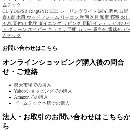
ムテック
CL-YD6PSR-RingGYR LED シーリングライト 調光 調色 12畳 
畳 6畳 木目 ウッドフレーム リモコン 照明器具 和室 寝室 おし
ゃれ 直付け 北欧 ダイニング リビング 居間 インテリア ホワ
ト グリーン ネイビー キラキラ 照明 カラー 昼白色 電球色 ビ
ムテック
お問い合わせはこちら
オンラインショッピング購入後の問合
せ・ご連絡
楽天市場での購入
Yahooショッピングでの購入
Amazonでの購入
ビームテック本店での購入
法人・お取引のお問い合わせはこちら
ら