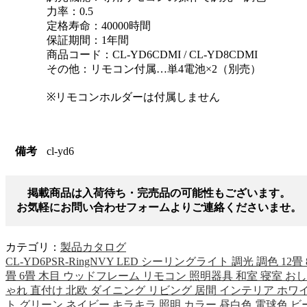
力率：0.5
定格寿命：40000時間
保証期間：1年間
商品コード：CL-YD6CDMI / CL-YD8CDMI
その他：リモコン付属…単4電池×2（別売）
※リモコンホルダーは付属しません
備考
cl-yd6
掲載商品は入荷待ち・完売品の可能性もございます。
お気軽にお問い合わせフォームよりご連絡くださいませ。
カテゴリ：
製品カタログ
CL-YD6PSR-RingNVY LED シーリングライト 調光 調色 12畳 
畳 6畳 木目 ウッドフレーム リモコン 照明器具 和室 寝室 おし
ゃれ 直付け 北欧 ダイニング リビング 居間 インテリア ホワ
ト グリーン ネイビー キラキラ 照明 カラー 昼白色 電球色 ビ