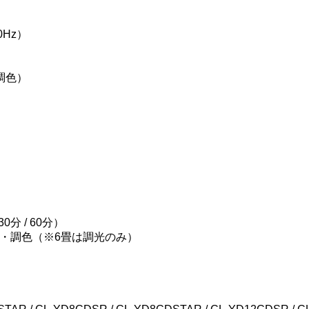
0Hz）
の調色）
分 / 60分）
・調色（※6畳は調光のみ）