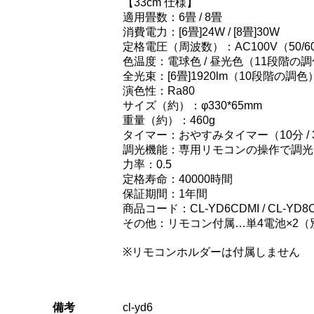
【33cm 仕様】
適用畳数：6畳 / 8畳
消費電力：[6畳]24W / [8畳]30W
定格電圧（周波数）：AC100V（50/6
色温度：電球色 / 昼光色（11段階の
全光束：[6畳]1920lm（10段階の調色） 
演色性：Ra80
サイズ（約）：φ330*65mm
重量（約）：460g
タイマー：おやすみタイマー（10分 / 30
調光機能：専用リモコンの操作で調光
力率：0.5
定格寿命：40000時間
保証期間：1年間
商品コード：CL-YD6CDMI / CL-YD8
その他：リモコン付属…単4電池×2（
※リモコンホルダーは付属しません
備考
cl-yd6