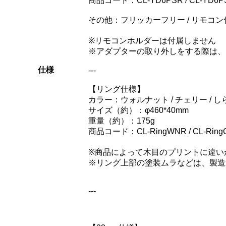
商品コード：CL-YD6PSR / CL-YD6PSTA
その他：フリッカーフリー / リモコン
※リモコンホルダーは付属しません
※アダプターの取り外しをする際は、
仕様
---
【リング仕様】
カラー：ウォルナット / チェリー / しら
サイズ（約）：φ460*40mm
重量（約）：175g
商品コード：CL-RingWNR / CL-RingCER 
※商品によって木目のプリントに違い
※リング上部の塗装ムラなどは、製造
---