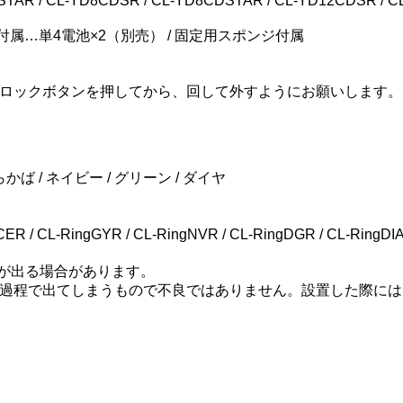
R / CL-YD8CDSR / CL-YD8CDSTAR / CL-YD12CDSR / 
付属…単4電池×2（別売） / 固定用スポンジ付属
ロックボタンを押してから、回して外すようにお願いします。
かば / ネイビー / グリーン / ダイヤ
/ CL-RingGYR / CL-RingNVR / CL-RingDGR / CL-RingDI
が出る場合があります。
過程で出てしまうもので不良ではありません。設置した際には