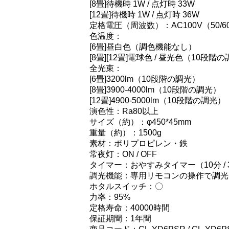
[8畳]待機時 1W / 点灯時 33W
[12畳]待機時 1W / 点灯時 36W
定格電圧（周波数）：AC100V（50/6
色温度：
[6畳]昼白色（調色機能なし）
[8畳][12畳]電球色 / 昼光色（10段階
全光束：
[6畳]3200lm（10段階の調光）
[8畳]3900-4000lm（10段階の調光）
[12畳]4900-5000lm（10段階の調光）
演色性：Ra80以上
サイズ（約）：φ450*45mm
重量（約）：1500g
素材：ポリプロピレン・鉄
常夜灯：ON / OFF
タイマー：おやすみタイマー（10分 / 30
調光機能：専用リモコンの操作で調光
ホタルスイッチ：〇
力率：95%
定格寿命：40000時間
保証期間：1年間