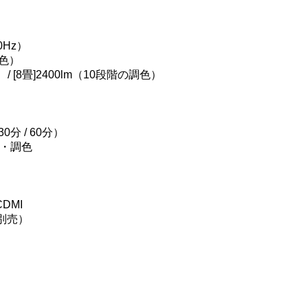
0Hz）
調色）
/ [8畳]2400lm（10段階の調色）
分 / 60分）
・調色
CDMI
別売）