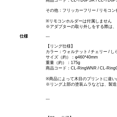
商品コード：CL-YD6PSR / CL-YD6PSTA
その他：フリッカーフリー / リモコン
※リモコンホルダーは付属しません
※アダプターの取り外しをする際は、
仕様
---
【リング仕様】
カラー：ウォルナット / チェリー / しら
サイズ（約）：φ460*40mm
重量（約）：175g
商品コード：CL-RingWNR / CL-RingCER 
※商品によって木目のプリントに違い
※リング上部の塗装ムラなどは、製造
---