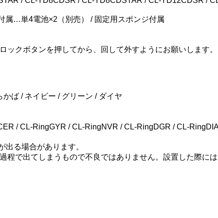
R / CL-YD8CDSR / CL-YD8CDSTAR / CL-YD12CDSR / 
付属…単4電池×2（別売） / 固定用スポンジ付属
ロックボタンを押してから、回して外すようにお願いします。
かば / ネイビー / グリーン / ダイヤ
/ CL-RingGYR / CL-RingNVR / CL-RingDGR / CL-RingDI
が出る場合があります。
過程で出てしまうもので不良ではありません。設置した際には