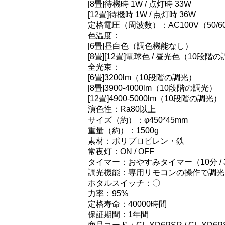
[8畳]待機時 1W / 点灯時 33W
[12畳]待機時 1W / 点灯時 36W
定格電圧（周波数）：AC100V（50/6
色温度：
[6畳]昼白色（調色機能なし）
[8畳][12畳]電球色 / 昼光色（10段階
全光束：
[6畳]3200lm（10段階の調光）
[8畳]3900-4000lm（10段階の調光）
[12畳]4900-5000lm（10段階の調光）
演色性：Ra80以上
サイズ（約）：φ450*45mm
重量（約）：1500g
素材：ポリプロピレン・鉄
常夜灯：ON / OFF
タイマー：おやすみタイマー（10分 / 30
調光機能：専用リモコンの操作で調光
ホタルスイッチ：〇
力率：95%
定格寿命：40000時間
保証期間：1年間