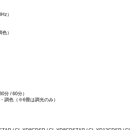
0Hz）
の調色）
分 / 60分）
・調色（※6畳は調光のみ）