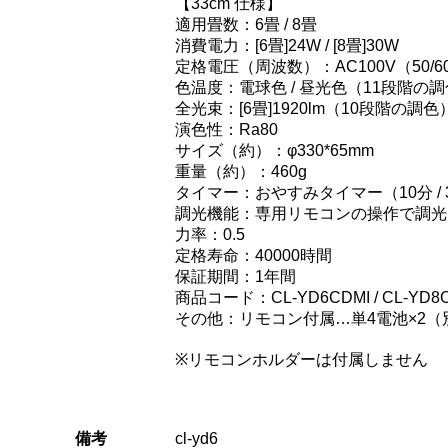
【33cm 仕様】
適用畳数：6畳 / 8畳
消費電力：[6畳]24W / [8畳]30W
定格電圧（周波数）：AC100V（50/6
色温度：電球色 / 昼光色（11段階の
全光束：[6畳]1920lm（10段階の調色） 
演色性：Ra80
サイズ（約）：φ330*65mm
重量（約）：460g
タイマー：おやすみタイマー（10分 / 30
調光機能：専用リモコンの操作で調光
力率：0.5
定格寿命：40000時間
保証期間：1年間
商品コード：CL-YD6CDMI / CL-YD8
その他：リモコン付属…単4電池×2（
※リモコンホルダーは付属しません
備考
cl-yd6