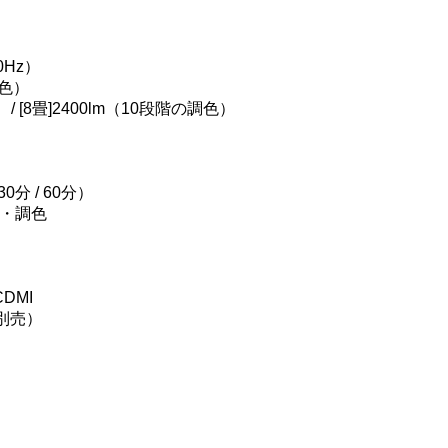
0Hz）
調色）
/ [8畳]2400lm（10段階の調色）
分 / 60分）
・調色
CDMI
別売）