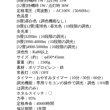
[8畳]待機時 1W / 点灯時 33W
[12畳]待機時 1W / 点灯時 36W
定格電圧（周波数）：AC100V（50/60Hz）
色温度：
[6畳]昼白色（調色機能なし）
[8畳][12畳]電球色 / 昼光色（10段階の調色）
全光束：
[6畳]3200lm（10段階の調光）
[8畳]3900-4000lm（10段階の調光）
[12畳]4900-5000lm（10段階の調光）
演色性：Ra80以上
サイズ（約）：φ450*45mm
重量（約）：1500g
素材：ポリプロピレン・鉄
常夜灯：ON / OFF
タイマー：おやすみタイマー（10分 / 30分 / 60分）
調光機能：専用リモコンの操作で調光・調色（※6畳
は調光のみ）
ホタルスイッチ：〇
力率：95%
定格寿命：40000時間
保証期間：1年間