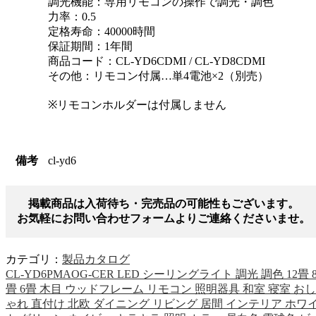
調光機能：専用リモコンの操作で調光・調色
力率：0.5
定格寿命：40000時間
保証期間：1年間
商品コード：CL-YD6CDMI / CL-YD8CDMI
その他：リモコン付属…単4電池×2（別売）
※リモコンホルダーは付属しません
備考
cl-yd6
掲載商品は入荷待ち・完売品の可能性もございます。
お気軽にお問い合わせフォームよりご連絡くださいませ。
カテゴリ：
製品カタログ
CL-YD6PMAOG-CER LED シーリングライト 調光 調色 12畳 
畳 6畳 木目 ウッドフレーム リモコン 照明器具 和室 寝室 おし
ゃれ 直付け 北欧 ダイニング リビング 居間 インテリア ホワ