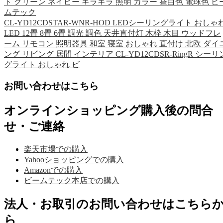
ト グリーン ネイビー キラキラ 照明 カラー 昼白色 電球色 ビ
ムテック
CL-YD12CDSTAR-WNR-HOD LEDシーリングライト おしゃ
LED 12畳 8畳 6畳 調光 調色 天井直付灯 木枠 木目 ウッドフレ
ーム リモコン 照明器具 和室 寝室 おしゃれ 直付け 北欧 ダイ
ング リビング 居間 インテリア CL-YD12CDSR-RingR シーリ
グライト おしゃれ ビ
お問い合わせはこちら
オンラインショッピング購入後の問合
せ・ご連絡
楽天市場での購入
Yahooショッピングでの購入
Amazonでの購入
ビームテック本店での購入
法人・お取引のお問い合わせはこちら
ら