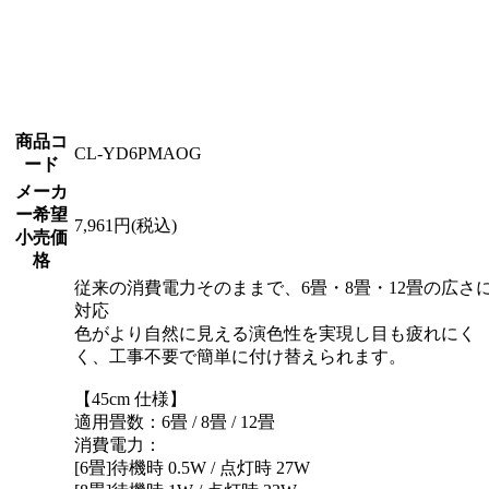
商品コ
CL-YD6PMAOG
ード
メーカ
ー希望
7,961円(税込)
小売価
格
従来の消費電力そのままで、6畳・8畳・12畳の広さ
対応
色がより自然に見える演色性を実現し目も疲れにく
く、工事不要で簡単に付け替えられます。
【45cm 仕様】
適用畳数：6畳 / 8畳 / 12畳
消費電力：
[6畳]待機時 0.5W / 点灯時 27W