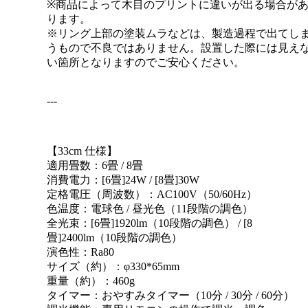
※商品によって木目のプリントに違いが出る場合が
ります。
※リング上部の塗装ムラなどは、製造過程で出てし
うもので不良ではありません。設置した際には見え
い箇所となりますのでご安心ください。
---
【33cm 仕様】
適用畳数：6畳 / 8畳
消費電力：[6畳]24W / [8畳]30W
定格電圧（周波数）：AC100V（50/60Hz）
色温度：電球色 / 昼光色（11段階の調色）
全光束：[6畳]1920lm（10段階の調色） / [8
畳]2400lm（10段階の調色）
演色性：Ra80
サイズ（約）：φ330*65mm
重量（約）：460g
タイマー：おやすみタイマー（10分 / 30分 / 60分）