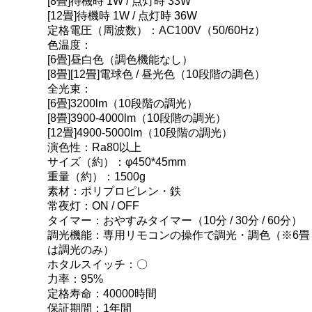
[8畳]待機時 1W / 点灯時 33W
[12畳]待機時 1W / 点灯時 36W
定格電圧（周波数）：AC100V（50/60Hz）
色温度：
[6畳]昼白色（調色機能なし）
[8畳][12畳]電球色 / 昼光色（10段階の調色）
全光束：
[6畳]3200lm（10段階の調光）
[8畳]3900-4000lm（10段階の調光）
[12畳]4900-5000lm（10段階の調光）
演色性：Ra80以上
サイズ（約）：φ450*45mm
重量（約）：1500g
素材：ポリプロピレン・鉄
常夜灯：ON / OFF
タイマー：おやすみタイマー（10分 / 30分 / 60分）
調光機能：専用リモコンの操作で調光・調色（※6畳
は調光のみ）
ホタルスイッチ：〇
力率：95%
定格寿命：40000時間
保証期間：1年間