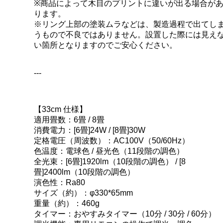
※商品によって木目のプリントに違いが出る場合が
ります。
※リング上部の塗装ムラなどは、製造過程で出てし
うもので不良ではありません。設置した際には見え
い箇所となりますのでご安心ください。
---
【33cm 仕様】
適用畳数：6畳 / 8畳
消費電力：[6畳]24W / [8畳]30W
定格電圧（周波数）：AC100V（50/60Hz）
色温度：電球色 / 昼光色（11段階の調色）
全光束：[6畳]1920lm（10段階の調色） / [8
畳]2400lm（10段階の調色）
演色性：Ra80
サイズ（約）：φ330*65mm
重量（約）：460g
タイマー：おやすみタイマー（10分 / 30分 / 60分）