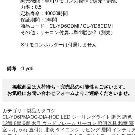
調光機能：専用リモコンの操作で調光・調色
力率：0.5
定格寿命：40000時間
保証期間：1年間
商品コード：CL-YD6CDMI / CL-YD8CDMI
その他：リモコン付属…単4電池×2（別売）
※リモコンホルダーは付属しません
備考
cl-yd6
掲載商品は入荷待ち・完売品の可能性もございます。
お気軽にお問い合わせフォームよりご連絡くださいませ。
カテゴリ：
製品カタログ
CL-YD6PMAOG-DIA-HOD LED シーリングライト 調光 調色
12畳 8畳 6畳 木目 ウッドフレーム リモコン 照明器具 和室 寝
室 おしゃれ 直付け 北欧 ダイニング リビング 居間 インテリ