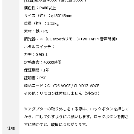
演色性：Ra80以上
サイズ（約）：φ450*45mm
重量（約）：1.25kg
素材：鉄・PC
調光器：×（Bluetoothリモコン+WIFI APP+音声制御）
ホタルスイッチ：-
力率：0.9以上
定格寿命：40000時間
保証期間：1年
証明書：PSE
商品コード：CL-YD6-VOCE / CL-YD12-VOCE
その他：リモコンは付属しません（別売り）
※アダプターの取り外しをする際は、ロックボタンを押して
から、回して外すようにお願いします。ロックボタンを押さ
ずに動かすと、破損につながります。
仕様