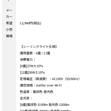
メー
カー
希望
12,960円(税込)
小売
価格
【シーリングライト仕様】
適用畳数：6畳 / 12畳
消費電力：
[6畳]27W±10%
[12畳]36W±10%
定格電圧（周波数）：AC100V（50/60Hz）
通信規格：matter over Wi-Fi
色温度：電球色-昼光色
全光束：
[6畳]電球色 3100lm 昼光色 3200lm
[12畳]電球色 4900lm 昼光色 5000lm