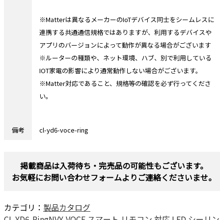
※Matterは異なるメーカーのIoTデバイス同士をシームレスに
連携する共通通信規格ではありますが、利用するデバイスや
アプリのバージョンによって動作が異なる場合がございます
※ルーターの種類や、ネット環境、ハブ、別で利用している
IOT家電の影響により通常動作しない場合がございます。
※Matter対応であること、規格等の確認を必ず行ってくださ
い。
備考
cl-yd6-voce-ring
掲載商品は入荷待ち・完売品の可能性もございます。
お気軽にお問い合わせフォームよりご連絡くださいませ。
カテゴリ：
製品カタログ
CL-YD6-RingNVY-VOCE スマート リモコン 対応 LED シーリン