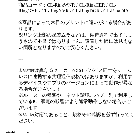
商品コード：CL-RingWNR / CL-RingCER / CL-
RingGYR / CL-RingNVR / CL-RingDGR / CL-RingDIA
※商品によって木目のプリントに違いが出る場合があ
ります。
※リング上部の塗装ムラなどは、製造過程で出てしま
うもので不良ではありません。設置した際には見えな
い箇所となりますのでご安心ください。
---
※Matterは異なるメーカーのIoTデバイス同士をシーム
レスに連携する共通通信規格ではありますが、利用す
るデバイスやアプリのバージョンによって動作が異な
る場合がございます
※ルーターの種類や、ネット環境、ハブ、別で利用し
ているIOT家電の影響により通常動作しない場合がご
ざいます。
※Matter対応であること、規格等の確認を必ず行って
ださい。