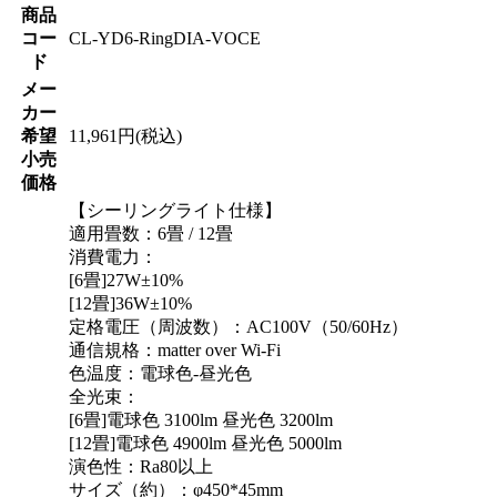
商品
コー
CL-YD6-RingDIA-VOCE
ド
メー
カー
希望
11,961円(税込)
小売
価格
【シーリングライト仕様】
適用畳数：6畳 / 12畳
消費電力：
[6畳]27W±10%
[12畳]36W±10%
定格電圧（周波数）：AC100V（50/60Hz）
通信規格：matter over Wi-Fi
色温度：電球色-昼光色
全光束：
[6畳]電球色 3100lm 昼光色 3200lm
[12畳]電球色 4900lm 昼光色 5000lm
演色性：Ra80以上
サイズ（約）：φ450*45mm