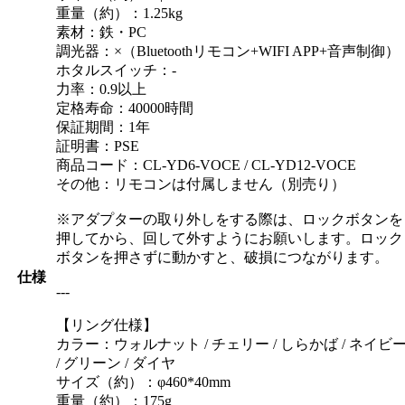
重量（約）：1.25kg
素材：鉄・PC
調光器：×（Bluetoothリモコン+WIFI APP+音声制御）
ホタルスイッチ：-
力率：0.9以上
定格寿命：40000時間
保証期間：1年
証明書：PSE
商品コード：CL-YD6-VOCE / CL-YD12-VOCE
その他：リモコンは付属しません（別売り）
※アダプターの取り外しをする際は、ロックボタンを
押してから、回して外すようにお願いします。ロック
ボタンを押さずに動かすと、破損につながります。
仕様
---
【リング仕様】
カラー：ウォルナット / チェリー / しらかば / ネイビ
/ グリーン / ダイヤ
サイズ（約）：φ460*40mm
重量（約）：175g