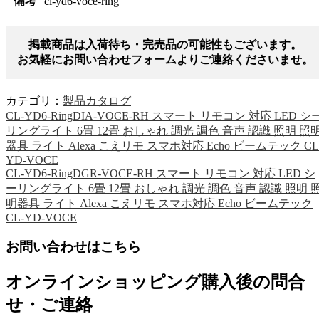
備考
cl-yd6-voce-ring
掲載商品は入荷待ち・完売品の可能性もございます。
お気軽にお問い合わせフォームよりご連絡くださいませ。
カテゴリ：
製品カタログ
CL-YD6-RingDIA-VOCE-RH スマート リモコン 対応 LED シ
リングライト 6畳 12畳 おしゃれ 調光 調色 音声 認識 照明 照
器具 ライト Alexa こえリモ スマホ対応 Echo ビームテック CL
YD-VOCE
CL-YD6-RingDGR-VOCE-RH スマート リモコン 対応 LED シ
ーリングライト 6畳 12畳 おしゃれ 調光 調色 音声 認識 照明 
明器具 ライト Alexa こえリモ スマホ対応 Echo ビームテック
CL-YD-VOCE
お問い合わせはこちら
オンラインショッピング購入後の問合
せ・ご連絡