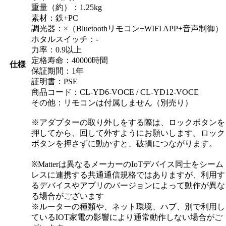
重量（約）：1.25kg
素材：鉄+PC
調光器：×（Bluetoothリモコン+WIFI APP+音声制御）
ホタルスイッチ：-
力率：0.9以上
定格寿命：40000時間
仕様
保証期間：1年
証明書：PSE
商品コード：CL-YD6-VOCE / CL-YD12-VOCE
その他：リモコンは付属しません（別売り）
※アダプターの取り外しをする際は、ロックボタンを
押してから、回して外すようにお願いします。ロック
ボタンを押さずに動かすと、破損につながります。
※Matterは異なるメーカーのIoTデバイス同士をシーム
レスに連携する共通通信規格ではありますが、利用す
るデバイスやアプリのバージョンによって動作が異な
る場合がございます
※ルーターの種類や、ネット環境、ハブ、別で利用し
ているIOT家電の影響により通常動作しない場合がご