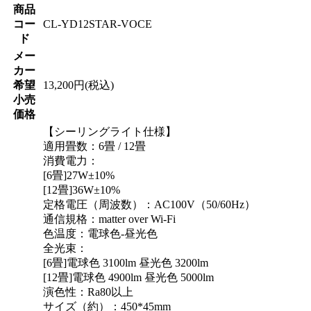
商品
コー
CL-YD12STAR-VOCE
ド
メー
カー
希望
13,200円(税込)
小売
価格
【シーリングライト仕様】
適用畳数：6畳 / 12畳
消費電力：
[6畳]27W±10%
[12畳]36W±10%
定格電圧（周波数）：AC100V（50/60Hz）
通信規格：matter over Wi-Fi
色温度：電球色-昼光色
全光束：
[6畳]電球色 3100lm 昼光色 3200lm
[12畳]電球色 4900lm 昼光色 5000lm
演色性：Ra80以上
サイズ（約）：450*45mm