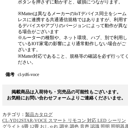
ボタンを押さずに動かすと、破損につながります。
※Matterは異なるメーカーのIoTデバイス同士をシーム
レスに連携する共通通信規格ではありますが、利用す
るデバイスやアプリのバージョンによって動作が異な
る場合がございます
※ルーターの種類や、ネット環境、ハブ、別で利用し
ているIOT家電の影響により通常動作しない場合がご
ざいます。
※Matter対応であること、規格等の確認を必ず行って
ださい。
備考
cl-yd6-voce
掲載商品は入荷待ち・完売品の可能性もございます。
お気軽にお問い合わせフォームよりご連絡くださいませ。
カテゴリ：
製品カタログ
CL-YD12STAR-VOCE スマート リモコン 対応 LED シーリン
グライト 6畳 12畳 おしゃれ 調光 調色 音声 認識 照明 照明器