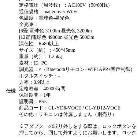
定格電圧（周波数）：AC100V（50/60Hz）
通信規格：matter over Wi-Fi
色温度：電球色-昼光色
全光束：
[6畳]電球色 3100lm 昼光色 3200lm
[12畳]電球色 4900lm 昼光色 5000lm
演色性：Ra80以上
サイズ（約）：450*45mm
重量（約）：1.25kg
素材：鉄+PC
調光器：×（Bluetoothリモコン+WIFI APP+音声制御）
ホタルスイッチ：-
力率：0.9以上
定格寿命：40000時間
仕様
保証期間：1年
証明書：PSE
商品コード：CL-YD6-VOCE / CL-YD12-VOCE
その他：リモコンは付属しません（別売り）
※アダプターの取り外しをする際は、ロックボタンを
押してから、回して外すようにお願いします。ロック