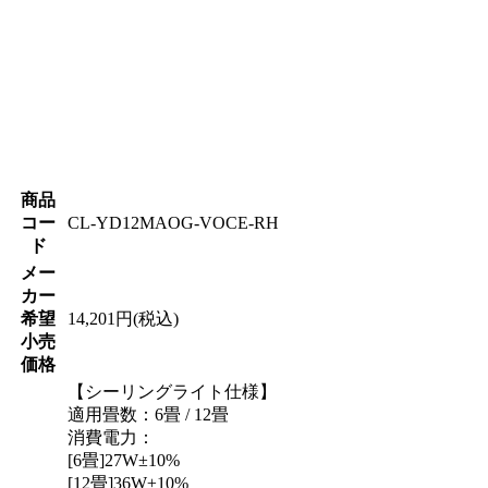
商品
コー
CL-YD12MAOG-VOCE-RH
ド
メー
カー
希望
14,201円(税込)
小売
価格
【シーリングライト仕様】
適用畳数：6畳 / 12畳
消費電力：
[6畳]27W±10%
[12畳]36W±10%