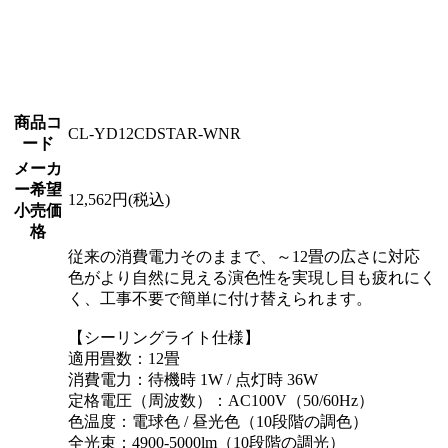
商品コ
CL-YD12CDSTAR-WNR
ード
メーカ
ー希望
12,562円(税込)
小売価
格
従来の消費電力そのままで、～12畳の広さに対応
色がより自然に見える演色性を実現し目も疲れにく
く、工事不要で簡単に付け替えられます。
【シーリングライト仕様】
適用畳数：12畳
消費電力：待機時 1W / 点灯時 36W
定格電圧（周波数）：AC100V（50/60Hz）
色温度：電球色 / 昼光色（10段階の調色）
全光束：4900-5000lm（10段階の調光）