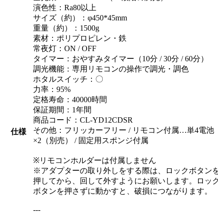
演色性：Ra80以上
サイズ（約）：φ450*45mm
重量（約）：1500g
素材：ポリプロピレン・鉄
常夜灯：ON / OFF
タイマー：おやすみタイマー（10分 / 30分 / 60分）
調光機能：専用リモコンの操作で調光・調色
ホタルスイッチ：〇
力率：95%
定格寿命：40000時間
保証期間：1年間
商品コード：CL-YD12CDSR
その他：フリッカーフリー / リモコン付属…単4電池
仕様
×2（別売） / 固定用スポンジ付属
※リモコンホルダーは付属しません
※アダプターの取り外しをする際は、ロックボタン
押してから、回して外すようにお願いします。ロッ
ボタンを押さずに動かすと、破損につながります。
---