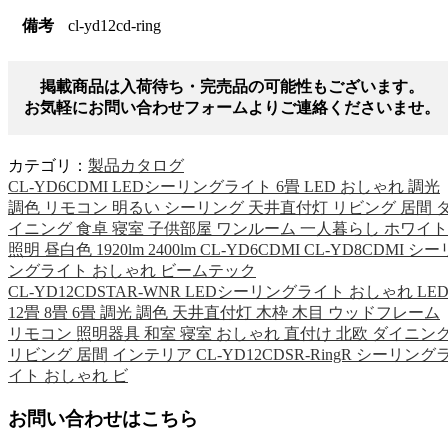
備考
cl-yd12cd-ring
掲載商品は入荷待ち・完売品の可能性もございます。
お気軽にお問い合わせフォームよりご連絡くださいませ。
カテゴリ：
製品カタログ
CL-YD6CDMI LEDシーリングライト 6畳 LED おしゃれ 調光
調色 リモコン 明るい シーリング 天井直付灯 リビング 居間 
イニング 食卓 寝室 子供部屋 ワンルーム 一人暮らし ホワイト
照明 昼白色 1920lm 2400lm CL-YD6CDMI CL-YD8CDMI シー
ングライト おしゃれ ビームテック
CL-YD12CDSTAR-WNR LEDシーリングライト おしゃれ LE
12畳 8畳 6畳 調光 調色 天井直付灯 木枠 木目 ウッドフレーム
リモコン 照明器具 和室 寝室 おしゃれ 直付け 北欧 ダイニン
リビング 居間 インテリア CL-YD12CDSR-RingR シーリング
イト おしゃれ ビ
お問い合わせはこちら