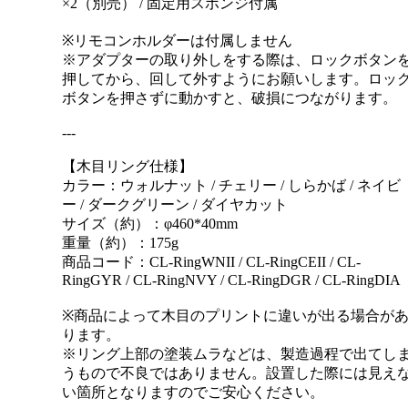
×2（別売） / 固定用スポンジ付属
※リモコンホルダーは付属しません
※アダプターの取り外しをする際は、ロックボタン
押してから、回して外すようにお願いします。ロッ
ボタンを押さずに動かすと、破損につながります。
---
【木目リング仕様】
カラー：ウォルナット / チェリー / しらかば / ネイビ
ー / ダークグリーン / ダイヤカット
サイズ（約）：φ460*40mm
重量（約）：175g
商品コード：CL-RingWNII / CL-RingCEII / CL-
RingGYR / CL-RingNVY / CL-RingDGR / CL-RingDIA
※商品によって木目のプリントに違いが出る場合が
ります。
※リング上部の塗装ムラなどは、製造過程で出てし
うもので不良ではありません。設置した際には見え
い箇所となりますのでご安心ください。