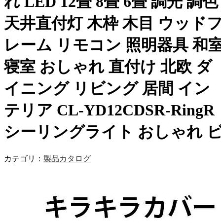
れ LED 12畳 8畳 6畳 調光 調色
天井直付灯 木枠 木目 ウッド
レーム リモコン 照明器具 和
寝室 おしゃれ 直付け 北欧 ダ
イニング リビング 居間 イン
テリア CL-YD12CDSR-RingR
シーリングライト おしゃれ 
カテゴリ：
製品カタログ