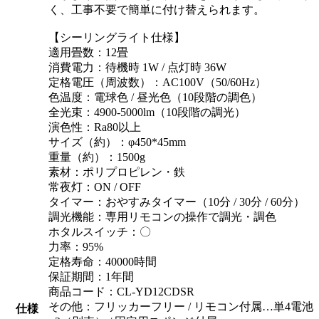
く、工事不要で簡単に付け替えられます。
【シーリングライト仕様】
適用畳数：12畳
消費電力：待機時 1W / 点灯時 36W
定格電圧（周波数）：AC100V（50/60Hz）
色温度：電球色 / 昼光色（10段階の調色）
全光束：4900-5000lm（10段階の調光）
演色性：Ra80以上
サイズ（約）：φ450*45mm
重量（約）：1500g
素材：ポリプロピレン・鉄
常夜灯：ON / OFF
タイマー：おやすみタイマー（10分 / 30分 / 60分）
調光機能：専用リモコンの操作で調光・調色
ホタルスイッチ：〇
力率：95%
定格寿命：40000時間
保証期間：1年間
商品コード：CL-YD12CDSR
その他：フリッカーフリー / リモコン付属…単4電池
仕様