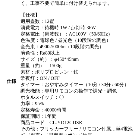
く、工事不要で簡単に付け替えられます。
【仕様】
適用畳数：12畳
消費電力：待機時 1W / 点灯時 36W
定格電圧（周波数）：AC100V（50/60Hz）
色温度：電球色 / 昼光色（10段階の調色）
全光束：4900-5000lm（10段階の調光）
演色性：Ra80以上
サイズ（約）：φ450*45mm
重量（約）：1500g
素材：ポリプロピレン・鉄
常夜灯：ON / OFF
仕様
タイマー：おやすみタイマー（10分 / 30分 / 60分）
調光機能：専用リモコンの操作で調光・調色
ホタルスイッチ：〇
力率：95%
定格寿命：40000時間
保証期間：1年間
商品コード：CL-YD12CDSR
その他：フリッカーフリー / リモコン付属…単4電池