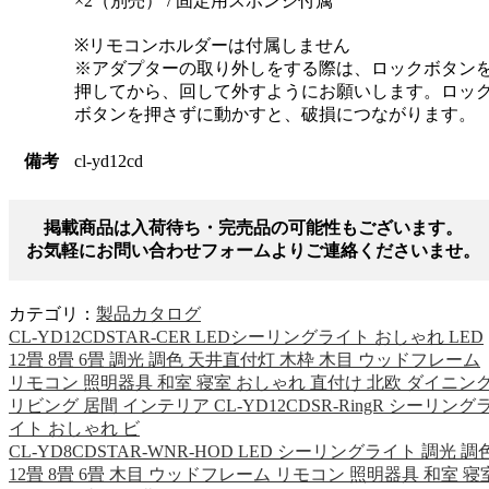
×2（別売） / 固定用スポンジ付属
※リモコンホルダーは付属しません
※アダプターの取り外しをする際は、ロックボタン
押してから、回して外すようにお願いします。ロッ
ボタンを押さずに動かすと、破損につながります。
備考
cl-yd12cd
掲載商品は入荷待ち・完売品の可能性もございます。
お気軽にお問い合わせフォームよりご連絡くださいませ。
カテゴリ：
製品カタログ
CL-YD12CDSTAR-CER LEDシーリングライト おしゃれ LED
12畳 8畳 6畳 調光 調色 天井直付灯 木枠 木目 ウッドフレーム
リモコン 照明器具 和室 寝室 おしゃれ 直付け 北欧 ダイニン
リビング 居間 インテリア CL-YD12CDSR-RingR シーリング
イト おしゃれ ビ
CL-YD8CDSTAR-WNR-HOD LED シーリングライト 調光 調
12畳 8畳 6畳 木目 ウッドフレーム リモコン 照明器具 和室 寝