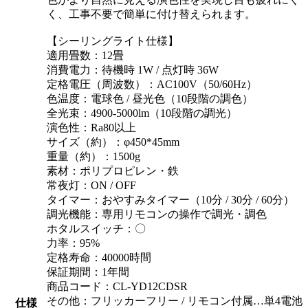
く、工事不要で簡単に付け替えられます。
【シーリングライト仕様】
適用畳数：12畳
消費電力：待機時 1W / 点灯時 36W
定格電圧（周波数）：AC100V（50/60Hz）
色温度：電球色 / 昼光色（10段階の調色）
全光束：4900-5000lm（10段階の調光）
演色性：Ra80以上
サイズ（約）：φ450*45mm
重量（約）：1500g
素材：ポリプロピレン・鉄
常夜灯：ON / OFF
タイマー：おやすみタイマー（10分 / 30分 / 60分）
調光機能：専用リモコンの操作で調光・調色
ホタルスイッチ：〇
力率：95%
定格寿命：40000時間
保証期間：1年間
商品コード：CL-YD12CDSR
その他：フリッカーフリー / リモコン付属…単4電池
仕様