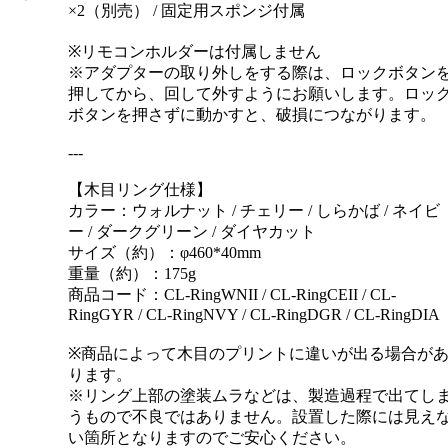
×2（別売） / 固定用スポンジ付属
※リモコンホルダーは付属しません
※アダプターの取り外しをする際は、ロックボタン
押してから、回して外すようにお願いします。ロッ
ボタンを押さずに動かすと、破損につながります。
---
【木目リング仕様】
カラー：ウォルナット / チェリー / しらかば / ネイビ
ー / ダークグリーン / ダイヤカット
サイズ（約）：φ460*40mm
重量（約）：175g
商品コード：CL-RingWNII / CL-RingCEII / CL-
RingGYR / CL-RingNVY / CL-RingDGR / CL-RingDIA
※商品によって木目のプリントに違いが出る場合が
ります。
※リング上部の塗装ムラなどは、製造過程で出てし
うもので不良ではありません。設置した際には見え
い箇所となりますのでご安心ください。