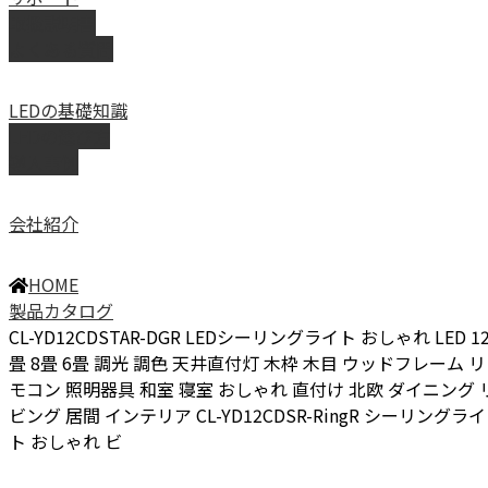
取扱説明書
よくある質問
LEDの基礎知識
LEDの選び方
導入事例
会社紹介
HOME
製品カタログ
CL-YD12CDSTAR-DGR LEDシーリングライト おしゃれ LED 1
畳 8畳 6畳 調光 調色 天井直付灯 木枠 木目 ウッドフレーム リ
モコン 照明器具 和室 寝室 おしゃれ 直付け 北欧 ダイニング 
ビング 居間 インテリア CL-YD12CDSR-RingR シーリングライ
ト おしゃれ ビ