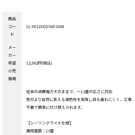
商品
コー
CL-YD12CDSTAR-DGR
ド
メー
カー
希望
12,562円(税込)
小売
価格
従来の消費電力そのままで、～12畳の広さに対応
色がより自然に見える演色性を実現し目も疲れにくく、工事
不要で簡単に付け替えられます。
【シーリングライト仕様】
適用畳数：12畳