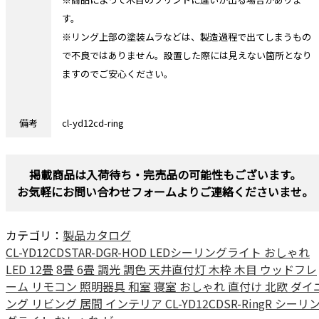
す。
※リング上部の塗装ムラなどは、製造過程で出てしまうもの
で不良ではありません。設置した際には見えない箇所となり
ますのでご安心ください。
備考
cl-yd12cd-ring
掲載商品は入荷待ち・完売品の可能性もございます。
お気軽にお問い合わせフォームよりご連絡くださいませ。
カテゴリ：
製品カタログ
CL-YD12CDSTAR-DGR-HOD LEDシーリングライト おしゃれ
LED 12畳 8畳 6畳 調光 調色 天井直付灯 木枠 木目 ウッドフレ
ーム リモコン 照明器具 和室 寝室 おしゃれ 直付け 北欧 ダイ
ング リビング 居間 インテリア CL-YD12CDSR-RingR シーリ