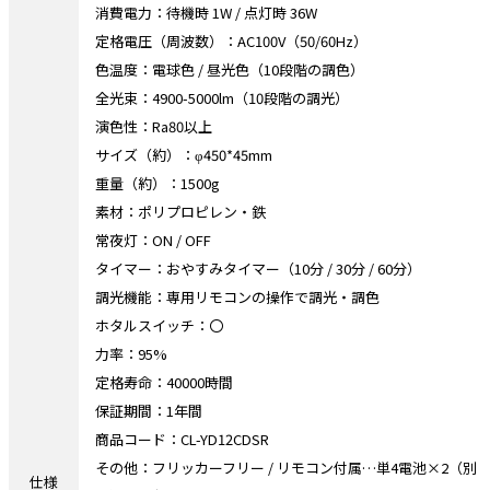
消費電力：待機時 1W / 点灯時 36W
定格電圧（周波数）：AC100V（50/60Hz）
色温度：電球色 / 昼光色（10段階の調色）
全光束：4900-5000lm（10段階の調光）
演色性：Ra80以上
サイズ（約）：φ450*45mm
重量（約）：1500g
素材：ポリプロピレン・鉄
常夜灯：ON / OFF
タイマー：おやすみタイマー（10分 / 30分 / 60分）
調光機能：専用リモコンの操作で調光・調色
ホタルスイッチ：〇
力率：95%
定格寿命：40000時間
保証期間：1年間
商品コード：CL-YD12CDSR
その他：フリッカーフリー / リモコン付属…単4電池×2（別
仕様