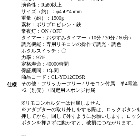
演色性：Ra80以上
サイズ（約）：φ450*45mm
重量（約）：1500g
素材：ポリプロピレン・鉄
常夜灯：ON / OFF
タイマー：おやすみタイマー（10分 / 30分 / 60分）
調光機能：専用リモコンの操作で調光・調色
ホタルスイッチ：〇
力率：95%
定格寿命：40000時間
保証期間：1年間
商品コード：CL-YD12CDSR
その他：フリッカーフリー / リモコン付属…単4電池
仕様
×2（別売） / 固定用スポンジ付属
※リモコンホルダーは付属しません
※アダプターの取り外しをする際は、ロックボタン
押してから、回して外すようにお願いします。ロッ
ボタンを押さずに動かすと、破損につながります。
---