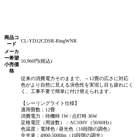
商品コ
CL-YD12CDSR-RingWNR
ード
メーカ
ー希望
10,960円(税込)
小売価
格
従来の消費電力そのままで、～12畳の広さに対応
色がより自然に見える演色性を実現し目も疲れにく
く、工事不要で簡単に付け替えられます。
【シーリングライト仕様】
適用畳数：12畳
消費電力：待機時 1W / 点灯時 36W
定格電圧（周波数）：AC100V（50/60Hz）
色温度：電球色 / 昼光色（10段階の調色）
全光束：4900-5000lm（10段階の調光）