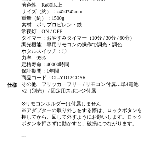
演色性：Ra80以上
サイズ（約）：φ450*45mm
重量（約）：1500g
素材：ポリプロピレン・鉄
常夜灯：ON / OFF
タイマー：おやすみタイマー（10分 / 30分 / 60分）
調光機能：専用リモコンの操作で調光・調色
ホタルスイッチ：〇
力率：95%
定格寿命：40000時間
保証期間：1年間
商品コード：CL-YD12CDSR
その他：フリッカーフリー / リモコン付属…単4電池
仕様
×2（別売） / 固定用スポンジ付属
※リモコンホルダーは付属しません
※アダプターの取り外しをする際は、ロックボタン
押してから、回して外すようにお願いします。ロッ
ボタンを押さずに動かすと、破損につながります。
---