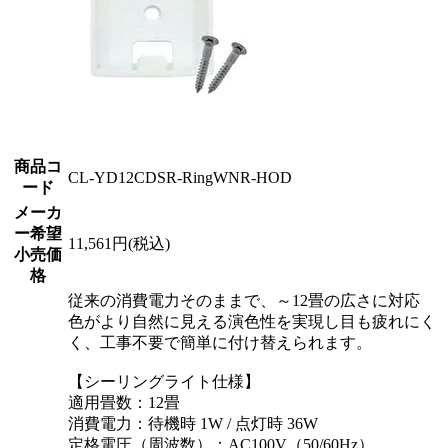
商品コ
CL-YD12CDSR-RingWNR-HOD
ード
メーカ
ー希望
11,561円(税込)
小売価
格
従来の消費電力そのままで、～12畳の広さに対応
色がより自然に見える演色性を実現し目も疲れにく
く、工事不要で簡単に付け替えられます。
【シーリングライト仕様】
適用畳数：12畳
消費電力：待機時 1W / 点灯時 36W
定格電圧（周波数）：AC100V（50/60Hz）