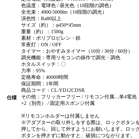
色温度：電球色 / 昼光色（10段階の調色）
全光束：4900-5000lm（10段階の調光）
演色性：Ra80以上
サイズ（約）：φ450*45mm
重量（約）：1500g
素材：ポリプロピレン・鉄
常夜灯：ON / OFF
タイマー：おやすみタイマー（10分 / 30分 / 60分）
調光機能：専用リモコンの操作で調光・調色
ホタルスイッチ：〇
力率：95%
定格寿命：40000時間
保証期間：1年間
商品コード：CL-YD12CDSR
その他：フリッカーフリー / リモコン付属…単4電池
仕様
×2（別売） / 固定用スポンジ付属
※リモコンホルダーは付属しません
※アダプターの取り外しをする際は、ロックボタン
押してから、回して外すようにお願いします。ロッ
ボタンを押さずに動かすと、破損につながります。