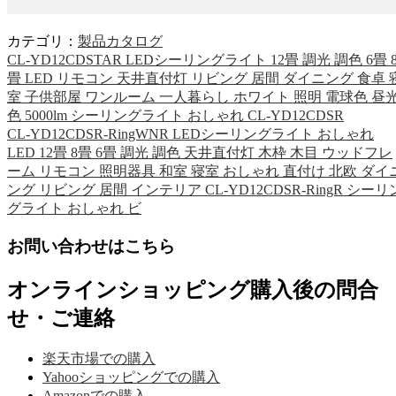
カテゴリ：
製品カタログ
CL-YD12CDSTAR LEDシーリングライト 12畳 調光 調色 6畳 
畳 LED リモコン 天井直付灯 リビング 居間 ダイニング 食卓 
室 子供部屋 ワンルーム 一人暮らし ホワイト 照明 電球色 昼
色 5000lm シーリングライト おしゃれ CL-YD12CDSR
CL-YD12CDSR-RingWNR LEDシーリングライト おしゃれ
LED 12畳 8畳 6畳 調光 調色 天井直付灯 木枠 木目 ウッドフレ
ーム リモコン 照明器具 和室 寝室 おしゃれ 直付け 北欧 ダイ
ング リビング 居間 インテリア CL-YD12CDSR-RingR シーリ
グライト おしゃれ ビ
お問い合わせはこちら
オンラインショッピング購入後の問合
せ・ご連絡
楽天市場での購入
Yahooショッピングでの購入
Amazonでの購入