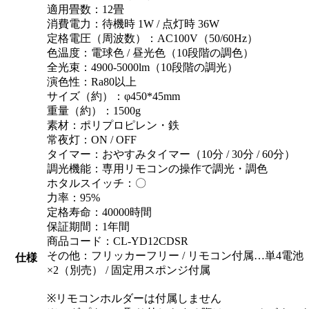
適用畳数：12畳
消費電力：待機時 1W / 点灯時 36W
定格電圧（周波数）：AC100V（50/60Hz）
色温度：電球色 / 昼光色（10段階の調色）
全光束：4900-5000lm（10段階の調光）
演色性：Ra80以上
サイズ（約）：φ450*45mm
重量（約）：1500g
素材：ポリプロピレン・鉄
常夜灯：ON / OFF
タイマー：おやすみタイマー（10分 / 30分 / 60分）
調光機能：専用リモコンの操作で調光・調色
ホタルスイッチ：〇
力率：95%
定格寿命：40000時間
保証期間：1年間
商品コード：CL-YD12CDSR
その他：フリッカーフリー / リモコン付属…単4電池
仕様
×2（別売） / 固定用スポンジ付属
※リモコンホルダーは付属しません