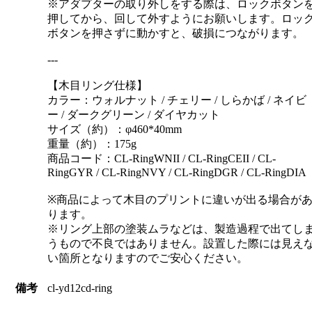
※アダプターの取り外しをする際は、ロックボタン
押してから、回して外すようにお願いします。ロッ
ボタンを押さずに動かすと、破損につながります。
---
【木目リング仕様】
カラー：ウォルナット / チェリー / しらかば / ネイビ
ー / ダークグリーン / ダイヤカット
サイズ（約）：φ460*40mm
重量（約）：175g
商品コード：CL-RingWNII / CL-RingCEII / CL-
RingGYR / CL-RingNVY / CL-RingDGR / CL-RingDIA
※商品によって木目のプリントに違いが出る場合が
ります。
※リング上部の塗装ムラなどは、製造過程で出てし
うもので不良ではありません。設置した際には見え
い箇所となりますのでご安心ください。
備考
cl-yd12cd-ring