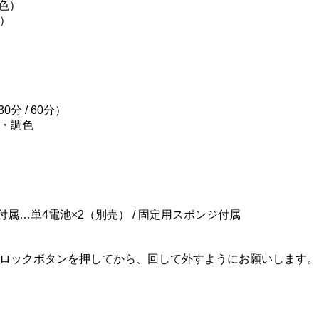
調色）
光）
分 / 60分）
・調色
付属…単4電池×2（別売） / 固定用スポンジ付属
ロックボタンを押してから、回して外すようにお願いします。