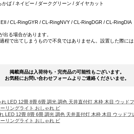
かば / ネイビー / ダークグリーン / ダイヤカット
 / CL-RingGYR / CL-RingNVY / CL-RingDGR / CL-RingDIA
が出る場合があります。
過程で出てしまうもので不良ではありません。設置した際には
掲載商品は入荷待ち・完売品の可能性もございます。
お気軽にお問い合わせフォームよりご連絡くださいませ。
おしゃれ LED 12畳 8畳 6畳 調光 調色 天井直付灯 木枠 木目 
R シーリングライト おしゃれ ビ
おしゃれ LED 12畳 8畳 6畳 調光 調色 天井直付灯 木枠 木目 ウ
R シーリングライト おしゃれ ビ