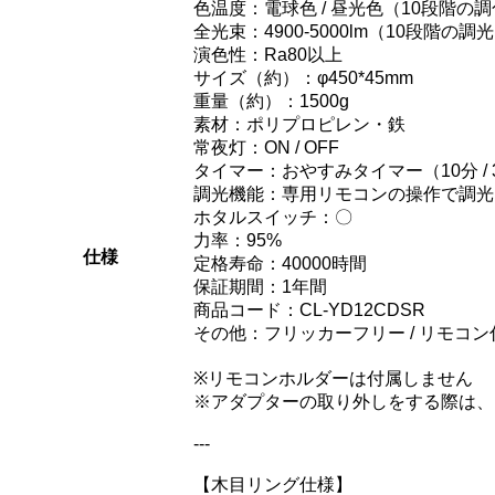
色温度：電球色 / 昼光色（10段階の
全光束：4900-5000lm（10段階の調
演色性：Ra80以上
サイズ（約）：φ450*45mm
重量（約）：1500g
素材：ポリプロピレン・鉄
常夜灯：ON / OFF
タイマー：おやすみタイマー（10分 / 30
調光機能：専用リモコンの操作で調光
ホタルスイッチ：〇
力率：95%
仕様
定格寿命：40000時間
保証期間：1年間
商品コード：CL-YD12CDSR
その他：フリッカーフリー / リモコン
※リモコンホルダーは付属しません
※アダプターの取り外しをする際は、
---
【木目リング仕様】