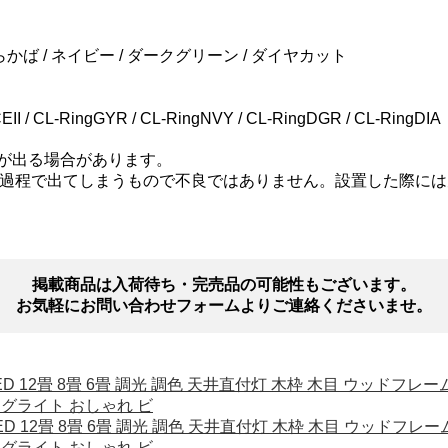
かば / ネイビー / ダークグリーン / ダイヤカット
 / CL-RingGYR / CL-RingNVY / CL-RingDGR / CL-RingDIA
が出る場合があります。
過程で出てしまうもので不良ではありません。設置した際には
掲載商品は入荷待ち・完売品の可能性もございます。
お気軽にお問い合わせフォームよりご連絡くださいませ。
 LED 12畳 8畳 6畳 調光 調色 天井直付灯 木枠 木目 ウッド
リングライト おしゃれ ビ
 LED 12畳 8畳 6畳 調光 調色 天井直付灯 木枠 木目 ウッド
リングライト おしゃれ ビ