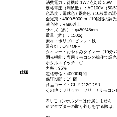
消費電力：待機時 1W / 点灯時 36W
定格電圧（周波数）：AC100V（50/6
色温度：電球色 / 昼光色（10段階の
全光束：4900-5000lm（10段階の調
演色性：Ra80以上
サイズ（約）：φ450*45mm
重量（約）：1500g
素材：ポリプロピレン・鉄
常夜灯：ON / OFF
タイマー：おやすみタイマー（10分 / 30
調光機能：専用リモコンの操作で調光
ホタルスイッチ：〇
力率：95%
仕様
定格寿命：40000時間
保証期間：1年間
商品コード：CL-YD12CDSR
その他：フリッカーフリー / リモコン
※リモコンホルダーは付属しません
※アダプターの取り外しをする際は、
---