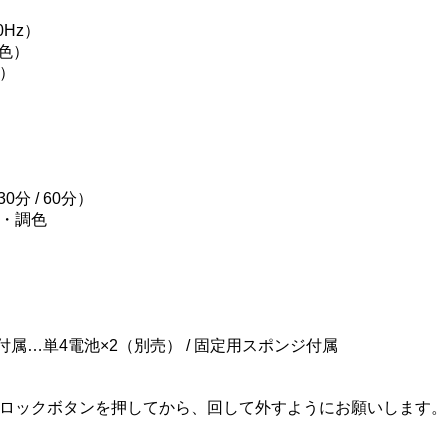
0Hz）
調色）
光）
分 / 60分）
・調色
付属…単4電池×2（別売） / 固定用スポンジ付属
ロックボタンを押してから、回して外すようにお願いします。