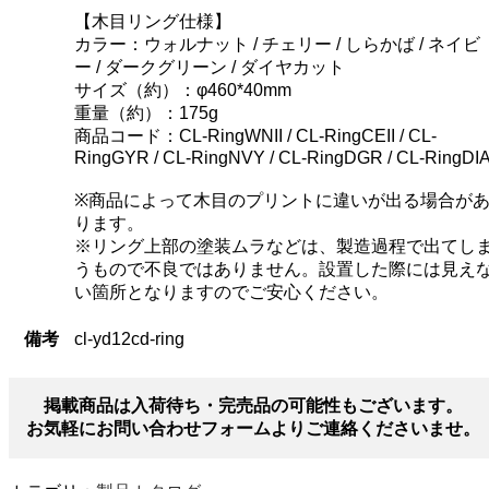
【木目リング仕様】
カラー：ウォルナット / チェリー / しらかば / ネイビ
ー / ダークグリーン / ダイヤカット
サイズ（約）：φ460*40mm
重量（約）：175g
商品コード：CL-RingWNII / CL-RingCEII / CL-
RingGYR / CL-RingNVY / CL-RingDGR / CL-RingDI
※商品によって木目のプリントに違いが出る場合が
ります。
※リング上部の塗装ムラなどは、製造過程で出てし
うもので不良ではありません。設置した際には見え
い箇所となりますのでご安心ください。
備考
cl-yd12cd-ring
掲載商品は入荷待ち・完売品の可能性もございます。
お気軽にお問い合わせフォームよりご連絡くださいませ。