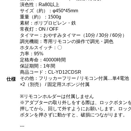
演色性：Ra80以上
サイズ（約）：φ450*45mm
重量（約）：1500g
素材：ポリプロピレン・鉄
常夜灯：ON / OFF
タイマー：おやすみタイマー（10分 / 30分 / 60分）
調光機能：専用リモコンの操作で調光・調色
ホタルスイッチ：〇
力率：95%
定格寿命：40000時間
保証期間：1年間
商品コード：CL-YD12CDSR
その他：フリッカーフリー / リモコン付属…単4電池
仕様
×2（別売） / 固定用スポンジ付属
※リモコンホルダーは付属しません
※アダプターの取り外しをする際は、ロックボタン
押してから、回して外すようにお願いします。ロッ
ボタンを押さずに動かすと、破損につながります。
---