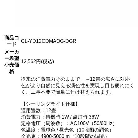
商品コ
CL-YD12CDMAOG-DGR
ード
メーカ
ー希望
12,562円(税込)
小売価
格
従来の消費電力そのままで、～12畳の広さに対応
色がより自然に見える演色性を実現し目も疲れにく
く、工事不要で簡単に付け替えられます。
【シーリングライト仕様】
適用畳数：12畳
消費電力：待機時 1W / 点灯時 36W
定格電圧（周波数）：AC100V（50/60Hz）
色温度：電球色 / 昼光色（10段階の調色）
全光束：4900-5000lm（10段階の調光）