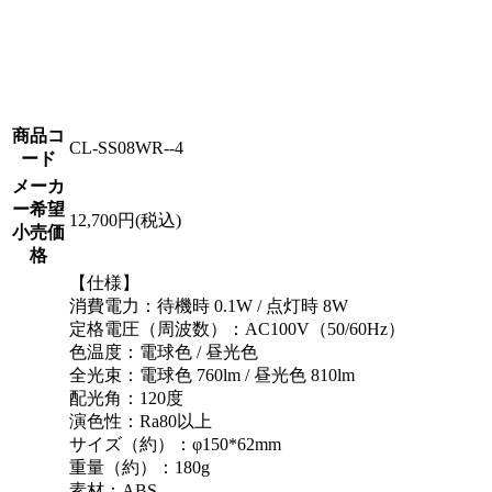
商品コ
CL-SS08WR--4
ード
メーカ
ー希望
12,700円(税込)
小売価
格
【仕様】
消費電力：待機時 0.1W / 点灯時 8W
定格電圧（周波数）：AC100V（50/60Hz）
色温度：電球色 / 昼光色
全光束：電球色 760lm / 昼光色 810lm
配光角：120度
演色性：Ra80以上
サイズ（約）：φ150*62mm
重量（約）：180g
素材：ABS