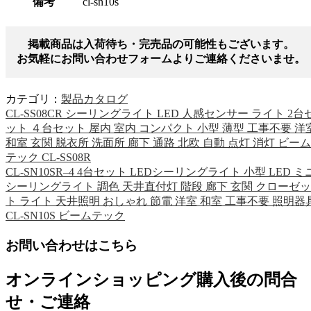
備考
cl-sn10s
掲載商品は入荷待ち・完売品の可能性もございます。
お気軽にお問い合わせフォームよりご連絡くださいませ。
カテゴリ：
製品カタログ
CL-SS08CR シーリングライト LED 人感センサー ライト 2台
ット ４台セット 屋内 室内 コンパクト 小型 薄型 工事不要 洋
和室 玄関 脱衣所 洗面所 廊下 通路 北欧 自動 点灯 消灯 ビーム
テック CL-SS08R
CL-SN10SR–4 4台セット LEDシーリングライト 小型 LED ミ
シーリングライト 調色 天井直付灯 階段 廊下 玄関 クローゼッ
ト ライト 天井照明 おしゃれ 節電 洋室 和室 工事不要 照明器
CL-SN10S ビームテック
お問い合わせはこちら
オンラインショッピング購入後の問合
せ・ご連絡