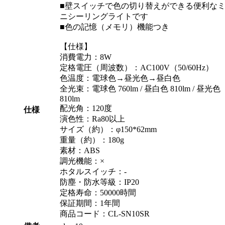
■壁スイッチで色の切り替えができる便利な
ニシーリングライトです
■色の記憶（メモリ）機能つき
【仕様】
消費電力：8W
定格電圧（周波数）：AC100V（50/60Hz）
色温度：電球色→昼光色→昼白色
全光束：電球色 760lm / 昼白色 810lm / 昼光色
810lm
配光角：120度
仕様
演色性：Ra80以上
サイズ（約）：φ150*62mm
重量（約）：180g
素材：ABS
調光機能：×
ホタルスイッチ：-
防塵・防水等級：IP20
定格寿命：50000時間
保証期間：1年間
商品コード：CL-SN10SR