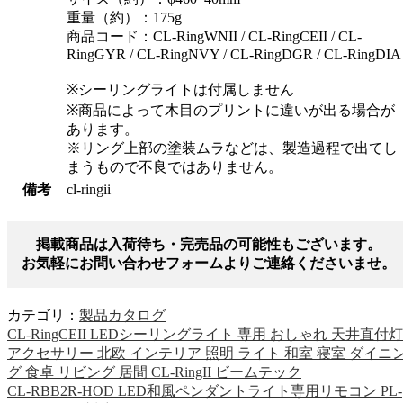
重量（約）：175g
商品コード：CL-RingWNII / CL-RingCEII / CL-
RingGYR / CL-RingNVY / CL-RingDGR / CL-RingDIA
※シーリングライトは付属しません
※商品によって木目のプリントに違いが出る場合が
あります。
※リング上部の塗装ムラなどは、製造過程で出てし
まうもので不良ではありません。
備考
cl-ringii
掲載商品は入荷待ち・完売品の可能性もございます。
お気軽にお問い合わせフォームよりご連絡くださいませ。
カテゴリ：
製品カタログ
CL-RingCEII LEDシーリングライト 専用 おしゃれ 天井直付灯
アクセサリー 北欧 インテリア 照明 ライト 和室 寝室 ダイニ
グ 食卓 リビング 居間 CL-RingII ビームテック
CL-RBB2R-HOD LED和風ペンダントライト専用リモコン PL-