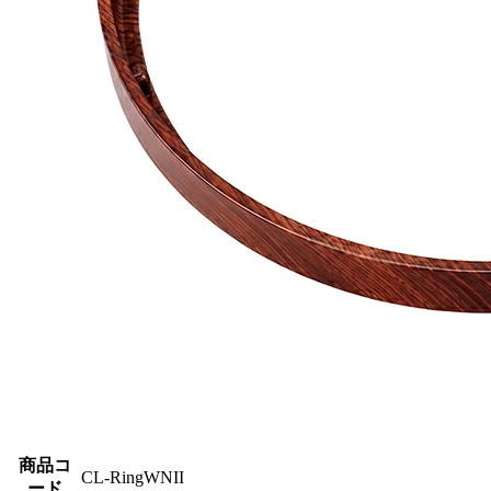
商品コ
CL-RingWNII
ード