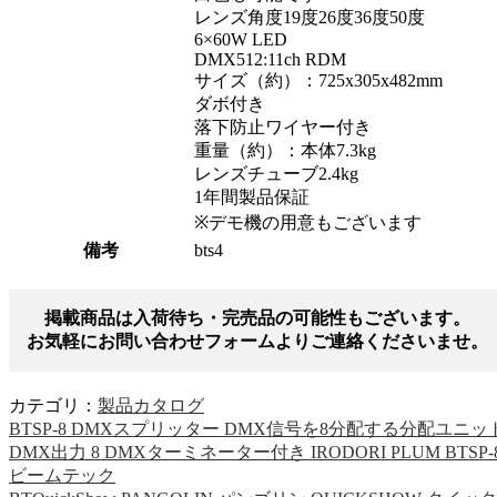
レンズ角度19度26度36度50度
6×60W LED
DMX512:11ch RDM
サイズ（約）：725x305x482mm
ダボ付き
落下防止ワイヤー付き
重量（約）：本体7.3kg
レンズチューブ2.4kg
1年間製品保証
※デモ機の用意もございます
備考
bts4
掲載商品は入荷待ち・完売品の可能性もございます。
お気軽にお問い合わせフォームよりご連絡くださいませ。
カテゴリ：
製品カタログ
BTSP-8 DMXスプリッター DMX信号を8分配する分配ユニッ
DMX出力 8 DMXターミネーター付き IRODORI PLUM BTSP-
ビームテック