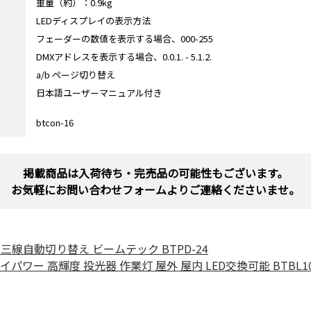
重量（約）：0.9kg
LEDディスプレイの表示方法
フェーダーの数値を表示する場合、000-255
DMXアドレスを表示する場合、0.0.1. - 5.1.2.
a/b ページ切り替え
日本語ユーザーマニュアル付き
btcon-16
掲載商品は入荷待ち・完売品の可能性もございます。
お気軽にお問い合わせフォームよりご連絡くださいませ。
相三線自動切り替え ビームテック BTPD-24
 ハイパワー 高輝度 投光器 作業灯 屋外 屋内 LED交換可能 BTBL100