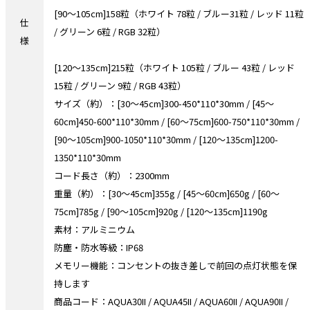
[90～105cm]158粒（ホワイト 78粒 / ブルー31粒 / レッド 11粒
仕
/ グリーン 6粒 / RGB 32粒）
様
[120～135cm]215粒（ホワイト 105粒 / ブルー 43粒 / レッド
15粒 / グリーン 9粒 / RGB 43粒）
サイズ（約）：[30～45cm]300-450*110*30mm / [45～
60cm]450-600*110*30mm / [60～75cm]600-750*110*30mm /
[90～105cm]900-1050*110*30mm / [120～135cm]1200-
1350*110*30mm
コード長さ（約）：2300mm
重量（約）：[30～45cm]355g / [45～60cm]650g / [60～
75cm]785g / [90～105cm]920g / [120～135cm]1190g
素材：アルミニウム
防塵・防水等級：IP68
メモリー機能：コンセントの抜き差しで前回の点灯状態を保
持します
商品コード：AQUA30II / AQUA45II / AQUA60II / AQUA90II /