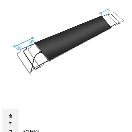
商
品
コ
AQUA90II