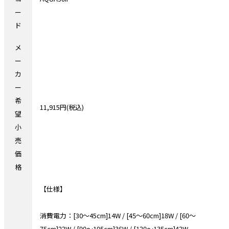
ー
ド
メ
ー
カ
ー
希
11,915円(税込)
望
小
売
価
格
【仕様】
消費電力：[30～45cm]14W / [45～60cm]18W / [60～
75cm]22W / [90～105cm]36W / [120～135cm]42W