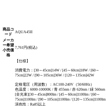
商品コ
AQUA45II
ード
メーカ
ー希望
7,761円(税込)
小売価
格
【仕様】
消費電力：[30～45cm]14W / [45～60cm]18W / [60～
75cm]22W / [90～105cm]36W / [120～135cm]42W
定格電圧（周波数）：AC100-240V（50/60Hz）
色温度：6000-10000K / 青 455nm / 赤 620nm / 緑 560nm
[全光束][30～45cm]800lm / [45～60cm]1100lm / [60～
75cm]1100lm / [90～105cm]1100lm / [120～135cm]1100lm
演色性：Ra85以上