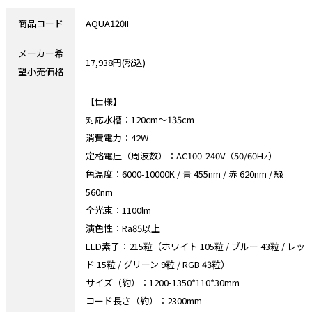
商品コード
AQUA120II
メーカー希
17,938円(税込)
望小売価格
【仕様】
対応水槽：120cm～135cm
消費電力：42W
定格電圧（周波数）：AC100-240V（50/60Hz）
色温度：6000-10000K / 青 455nm / 赤 620nm / 緑
560nm
全光束：1100lm
演色性：Ra85以上
LED素子：215粒（ホワイト 105粒 / ブルー 43粒 / レッ
ド 15粒 / グリーン 9粒 / RGB 43粒）
サイズ（約）：1200-1350*110*30mm
コード長さ（約）：2300mm